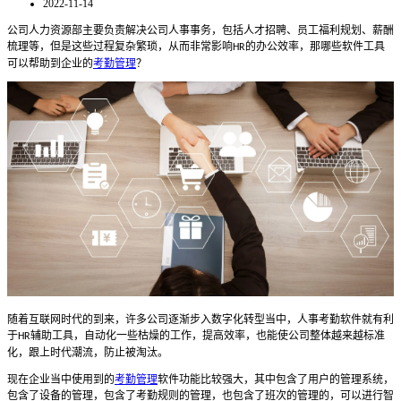
2022-11-14
公司人力资源部主要负责解决公司人事事务，包括人才招聘、员工福利规划、薪酬
梳理等，但是这些过程复杂繁琐，从而非常影响
的办公效率，那哪些软件工具
HR
可以帮助到企业的
考勤管理
？
随着互联网时代的到来，许多公司逐渐步入数字化转型当中，人事考勤软件就有利
于
辅助工具，自动化一些枯燥的工作，提高效率，也能使公司整体越来越标准
HR
化，跟上时代潮流，防止被淘汰。
现在企业当中使用到的
考勤管理
软件功能比较强大，其中包含了用户的管理系统，
包含了设备的管理，包含了考勤规则的管理，也包含了班次的管理的，可以进行智