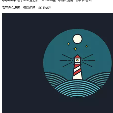
啰啰嗦嗦回答了9999遍之后，第10000遍，小薪决定用一张图回答你。
看完你会发现：调岗问题，SO EASY！