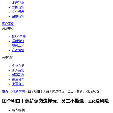
地产物业
保险行业
文化娱乐
金融行业
客户案例
资源中心
HR科学院
最新资讯
精彩活动
产品价值
关于我们
企业介绍
加入我们
最新动态
渠道合作
推荐有礼
首页
>
HR科学院
>
图个明白丨调薪调岗这样玩：员工不撕逼，HR没风险
图个明白丨调薪调岗这样玩：员工不撕逼，HR没风险
薪人薪事
|