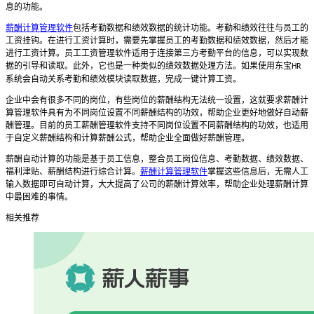
息的功能。
薪酬计算管理软件
包括考勤数据和绩效数据的统计功能。考勤和绩效往往与员工的
工资挂钩。在进行工资计算时，需要先掌握员工的考勤数据和绩效数据，然后才能
进行工资计算。员工工资管理软件适用于连接第三方考勤平台的信息，可以实现数
据的引导和读取。此外，它也是一种类似的绩效数据处理方法。如果使用东宝
HR
系统会自动关系考勤和绩效模块读取数据，完成一键计算工资。
企业中会有很多不同的岗位，有些岗位的薪酬结构无法统一设置，这就要求薪酬计
算管理软件具有为不同岗位设置不同薪酬结构的功效，帮助企业更好地做好自动薪
酬管理。目前的员工薪酬管理软件支持不同岗位设置不同薪酬结构的功效，也适用
于自定义薪酬结构和计算薪酬公式，帮助企业全面做好薪酬管理。
薪酬自动计算的功能是基于员工信息，整合员工岗位信息、考勤数据、绩效数据、
福利津贴、薪酬结构进行综合计算。
薪酬计算管理软件
掌握这些信息后，无需人工
输入数据即可自动计算，大大提高了公司的薪酬计算效率，帮助企业处理薪酬计算
中最困难的事情。
相关推荐