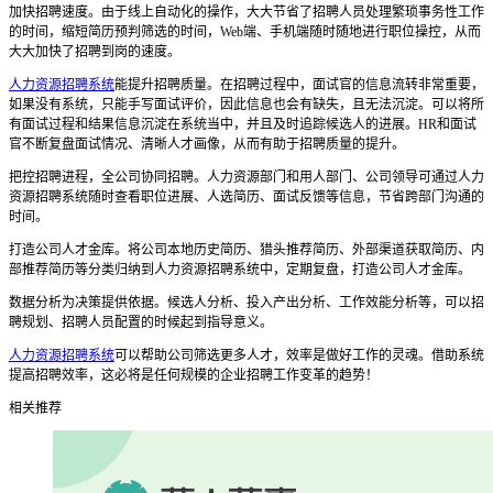
加快招聘速度。由于线上自动化的操作，大大节省了招聘人员处理繁琐事务性工作
的时间，缩短简历预判筛选的时间，
Web
端、手机端随时随地进行职位操控，从而
大大加快了招聘到岗的速度。
人力资源招聘系统
能
提升招聘质量。在招聘过程中，面试官的信息流转非常重要，
如果没有系统，只能手写面试评价，因此信息也会有缺失，且无法沉淀。可以将所
有面试过程和结果信息沉淀在系统当中，并且及时追踪候选人的进展。
HR
和面试
官不断复盘面试情况、清晰人才画像，从而有助于招聘质量的提升。
把控招聘进程，全公司协同招聘。人力资源部门和用人部门、公司领导可通过
人力
资源招聘系统
随时查看职位进展、人选简历、面试反馈等信息，节省跨部门沟通的
时间。
打造公司人才金库。将公司本地历史简历、猎头推荐简历、外部渠道获取简历、内
部推荐简历等分类归纳到
人力资源招聘系统
中，定期复盘，打造公司人才金库。
数据分析为决策提供依据。候选人分析、投入产出分析、工作效能分析等，可以招
聘规划、招聘人员配置的时候起到指导意义。
人力资源招聘系统
可以帮助公司筛选更多人才，
效率是做好工作的灵魂。借助系统
提高招聘效率，这必将是任何规模的企业招聘工作变革的趋势！
相关推荐