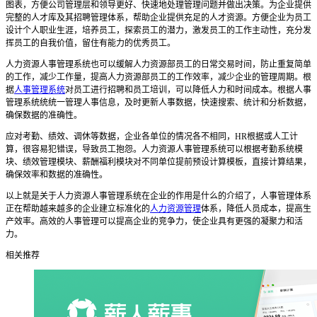
图表，方便公司管理层和领导更好、快速地处理管理问题并做出决策。为企业提供
完整的人才库及其招聘管理体系，帮助企业提供充足的人才资源。方便企业为员工
设计个人职业生涯，培养员工，探索员工的潜力，激发员工的工作主动性，充分发
挥员工的自我价值，留住有能力的优秀员工。
人力资源人事管理系统也
可以缓解人力资源部员工的日常交易时间，防止重复简单
的工作，减少工作量，提高人力资源部员工的工作效率，减少企业的管理周期。根
据
人事管理系统
对员工进行招聘和员工培训，可以降低人力和时间成本。根据人事
管理系统统统一管理人事信息，及时更新人事数据，快速搜索、统计和分析数据，
确保数据的准确性。
应对考勤、绩效、调休等数据，企业各单位的情况各不相同，
HR
根据或人工计
算，很容易犯错误，导致员工抱怨。
人力资源人事管理系统
可以根据考勤系统模
块、绩效管理模块、薪酬福利模块对不同单位提前预设计算模板，直接计算结果，
确保效率和数据的准确性。
以上就是关于人力资源人事管理系统在企业的作用是什么的介绍了，
人事管理体系
正在帮助越来越多的企业建立标准化的
人力资源管理
体系，降低人员成本，提高生
产效率。高效的人事管理可以提高企业的竞争力，使企业具有更强的凝聚力和活
力。
相关推荐