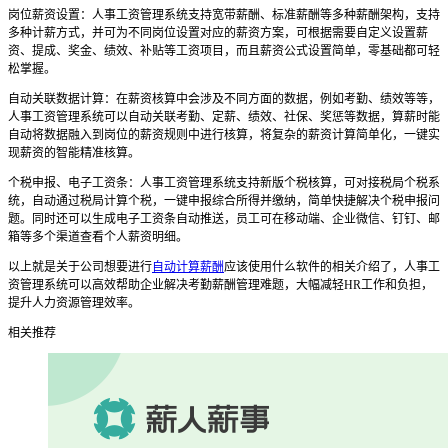
岗位薪资设置：
人事工资管理系统
支持宽带薪酬、标准薪酬等多种薪酬架构，支持
多种计薪方式，并可为不同岗位设置对应的薪资方案，可根据需要自定义设置薪
资、提成、奖金、绩效、补贴等工资项目，而且薪资公式设置简单，零基础都可轻
松掌握。
自动关联数据计算：在薪资核算中会涉及不同方面的数据，例如考勤、绩效等等，
人事工资管理系统
可以自动关联考勤、定薪、绩效、社保、奖惩等数据，算薪时能
自动将数据融入到岗位的薪资规则中进行核算，将复杂的薪资计算简单化，一键实
现薪资的智能精准核算。
个税申报、电子工资条：
人事工资管理系统
支持新版个税核算，可对接税局个税系
统，自动通过税局计算个税，一键申报综合所得并缴纳，简单快捷解决个税申报问
题。同时还可以生成电子工资条自动推送，员工可在移动端、企业微信、钉钉、邮
箱等多个渠道查看个人薪资明细。
以上就是关于公司想要进行
自动计算薪酬
应该使用什么软件的相关介绍了，人事工
资管理系统
可以高效帮助企业解决考勤薪酬管理难题，大幅减轻
HR
工作和负担，
提升人力资源管理效率。
相关推荐