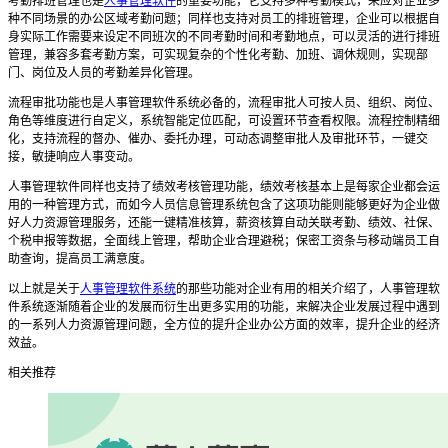
考勤排班管理也是
人事管理软件
的重要功能，它支持多种考勤模式，来应对企业多
种不同场景的办公区域考勤问题；同样也支持对员工的排班管理，企业可以根据自
身实际工作需要来设定不同班次的不同考勤时间和考勤地点，可以灵活的进行排班
管理
，
兼容多套考勤方案，可实现复杂的个性化考勤、加班、调休规则，实现部
门、岗位及人员的考勤差异化管理
。
流程审批
功能也是
人事管理软件系统
必备的，
流程审批人可按人员、组织、岗位、
角色等维度进行自定义，系统智能定位匹配，可设置环节查看权限。流程控制精细
化，支持流程的督办、催办、委托办理，可动态调整审批人及审批环节，一键交
接，敏捷响应人事变动。
人事管理软件同样也支持了绩效考核管理功能，绩效考核基本上是每家企业都会运
用的一种管理方式，而如今人员信息管理系统包含了这项功能则能够更好为企业做
好人力资源管理服务
，
还能
一键精准核算，薪资核算自动关联考勤、绩效、社保、
个税申报等数据，全面线上管理，帮助企业合理避税；保密工资条与移动端员工自
助查询，提高员工满意度。
以上就是关于
人事管理软件系统
的那些功能对企业有用的相关介绍了，
人事管理软
件系统逐渐随着企业的发展而衍生出更多实用的功能，来解决企业发展过程中遇到
的一系列人力资源管理问题
，
全方位的提升企业办公方面的效率
，
提升企业的经济
效益。
相关推荐