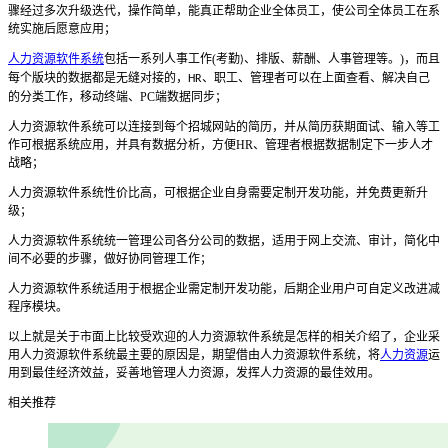
骤经过多次升级迭代，操作简单，能真正帮助企业全体员工，使公司全体员工在系
统实施后愿意应用；
人力资源软件系统
包括一系列人事工作
(
考勤
、
排版
、
薪酬
、
人事管理等。
)
，而且
)
每个版块的数据都是无缝对接的，
、
职工
、
管理者可以在上面查看
、
解决自己
HR
的分类工作，移动终端
、
PC
端数据同步；
人力资源软件系统
可以连接到每个招城网站的简历，并从简历获期面试
、
输入等工
作可根据系统应用，并具有数据分析，方便
HR
、
管理者根据数据制定下一步人才
战略；
人力资源软件系统
性价比高，可根据企业自身需要定制开发功能，并免费更新升
级；
人力资源软件系统
统一管理公司各分公司的数据，适用于网上交流
、
审计，简化中
间不必要的步骤，做好协同管理工作；
人力资源软件系统
适用于根据企业需定制开发功能，后期企业用户可自定义改进减
程序模块。
以上就是关于市面上比较受欢迎的人力资源软件系统是怎样的相关介绍了，企业采
用人力资源软件系统最主要的原因是，期望借由人力资源软件系统，将
人力资源
运
用到最佳经济效益，妥善地管理人力资源，发挥人力资源的最佳效用。
相关推荐