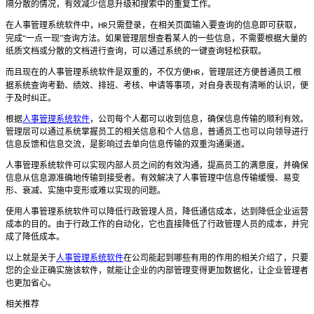
隔分散的情况，有效减少信息升级和搜索中的重复工作。
在人事管理系统软件中，
只需登录，在相关页面输入要查询的信息即可获取，
HR
完成“一点一现”查询方法。如果管理层想查看某人的一些信息，不需要根据大量的
纸质文档或分散的文档进行查询，可以通过系统的一键查询轻松获取。
而且现在的人事管理系统软件是双重的，不仅方便
，管理层还方便普通员工根
HR
据系统查询考勤、绩效、排班、考核、申请等事项，对自身表现有清晰的认识，便
于及时纠正。
根据
人事管理系统软件
，公司每个人都可以收到信息，确保信息传输的顺利有效。
管理层可以通过系统掌握员工的相关信息和个人信息，普通员工也可以向领导进行
信息反馈和信息交流，是影响过去单向信息传输的双重沟通渠道。
人事管理系统软件可以实现内部人员之间的有效沟通，提高员工的满意度，并确保
信息从信息源准确地传输到接受者。有效解决了人事管理中信息传输缓慢、易变
形、衰减、实施中变形或难以实现的问题。
使用人事管理系统软件可以降低行政管理人员，降低通信成本，达到降低企业运营
成本的目的。由于行政工作的自动化，它也直接降低了行政管理人员的成本，并完
成了降低成本。
以上就是关于
人事管理系统软件
在公司能起到哪些有用的作用的相关介绍了，只要
您的企业正确实施该软件，就能让企业的内部管理变得更加数据化，让企业管理者
也更加省心。
相关推荐