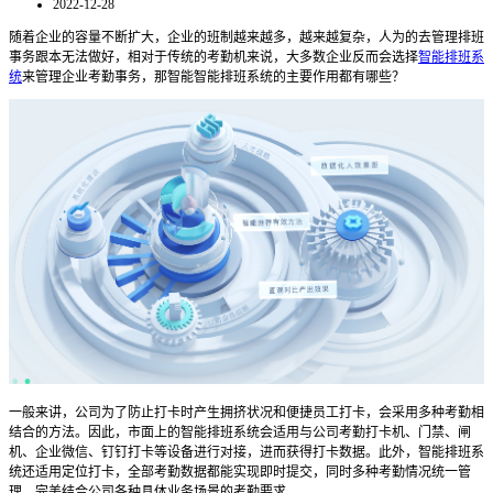
2022-12-28
随着企业的容量不断扩大，企业的班制越来越多，越来越复杂，人为的去管理排班
事务跟本无法做好
，
相对于
传统的
考勤机来
说
，大多数企业反而会选择
智能排班系
统
来管理企业考勤事务
，那智能智能排班系统的主要作用都有哪些？
一般来讲，公司为了防止打卡时产生拥挤状况和便捷员工打卡，会采用多种考勤相
结合的方法。因此，市面上的
智能排班系统
会适用与公司考勤打卡机、门禁、闸
机、企业微信、钉钉打卡等设备进行对接，进而获得打卡数据。此外，
智能排班系
统
还适用定位打卡，全部考勤数据都能实现即时提交，同时多种考勤情况统一管
理，完美结合公司各种具体业务场景的考勤要求。