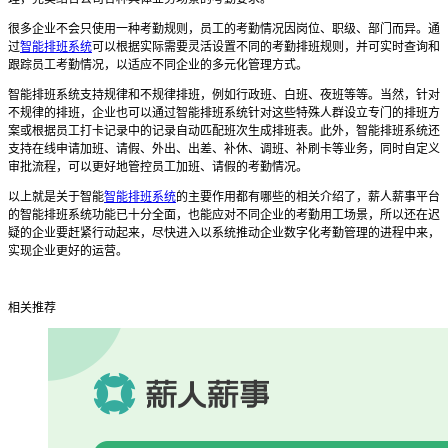
很多企业不会只使用一种考勤规则，员工的考勤情况因岗位、职级、部门而异。通
过
智能排班系统
可以根据实际需要灵活设置不同的考勤排班规则，并可实时查询和
跟踪员工考勤情况，以适应不同企业的多元化管理方式。
智能排班系统
支持规律和不规律排班，例如行政班、白班、夜班等等。当然，针对
不规律的排班，企业也可以通过
智能排班系统
针对这些特殊人群设立专门的排班方
案或根据员工打卡记录中的记录自动匹配班次生成排班表。此外，
智能排班系统
还
支持在线申请加班、请假、外出、出差、补休、调班、补刷卡等业务，同时自定义
审批流程，可以更好地管控员工加班、请假的考勤情况。
以上就是关于智能
智能排班系统
的主要作用都有哪些
的
相关介绍了，薪人薪事平台
的智能排班系统
功能已十分全面，也能应对不同企业的考勤用工场景，所以还在迟
疑的企业要赶紧行动起来，尽快进入以系统推动企业数字化考勤管理的进程中来，
实现企业更好的运营。
相关推荐