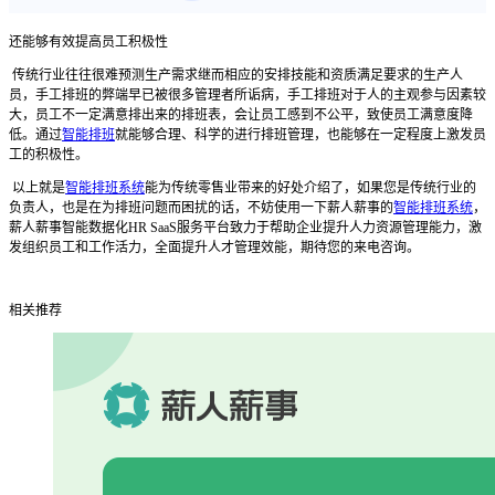
还能够有效
提高员工积极性
传统行业
往往很难预测生产需求继而相应的安排技能和资质满足要求的生产人
员，手工排班的弊端早已被很多管理者所诟病，手工排班对于人的主观参与因素较
大，员工不一定满意排出来的排班表，会让员工感到不公平，致使员工满意度降
低。通过
智能排班
就能够合理、科学的进行排班管理，也能够在一定程度上激发员
工的积极性。
以上就是
智能排班系统
能为传统零售业带来的好处介绍了，如果您是传统行业的
负责人，也是在为排班问题而困扰的话，不妨使用一下薪人薪事的
智能排班系统
，
薪人薪事智能数据化
HR SaaS
服务平台致力于帮助企业提升人力资源管理能力，激
发组织员工和工作活力，全面提升人才管理效能，期待您的来电咨询。
相关推荐