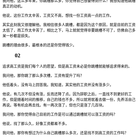
我问他，这么多年来，你跳槽那么多，你觉得自己想要得到什么？我想知道他跳槽
真正的动机。
他说，这份工作太辛苦，工资又不高，想找一份工资高一点的工作。
其实此刻我又很理解他。我相信很多人跳槽，都是因为这个原因，就是目前的工资
太低了，而工作太辛苦了，相比之下，马上就就觉得非要跳槽不可了，仿佛自己多
呆一秒都是损失。
跳槽的理由很多，最根本的还是你觉得钱少。
02
追求高工资是我们每个人的愿望，但是高工资未必是你跳槽就能够追求得来的。
我问他，那你跳了那么多次槽，工资有提升了吗？
他低着头，没有马上回答我。我知道，其实他的工资并没有涨多少。
他说，有几次不但没有涨，反而还降了点。因为辞职之后，一直找不到更好的工
作，但是随着时间的推移，自己的钱也不多，所以就将就着去做一份，先养活自己
再说。等有机会再去找。有一两次涨了，但也只是涨了几百块。
我问他，那你觉得自己目前的工作是可以通过跳槽就可以涨工资的吗？
他说，找了那么久，好像工资都差不多。
我问他，那你有想过为什么自己跳槽那么多次，还是找不到高工资的工作吗？