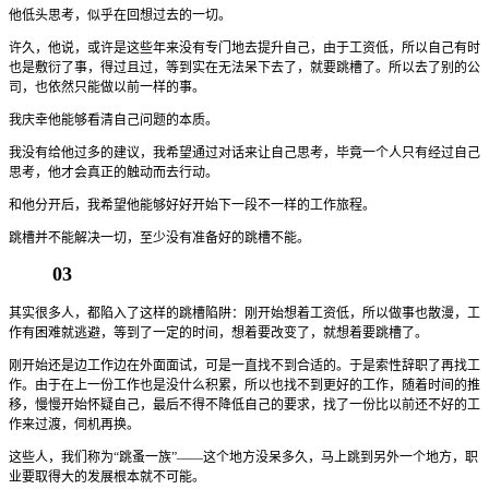
他低头思考，似乎在回想过去的一切。
许久，他说，或许是这些年来没有专门地去提升自己，由于工资低，所以自己有时
也是敷衍了事，得过且过，等到实在无法呆下去了，就要跳槽了。所以去了别的公
司，也依然只能做以前一样的事。
我庆幸他能够看清自己问题的本质。
我没有给他过多的建议，我希望通过对话来让自己思考，毕竟一个人只有经过自己
思考，他才会真正的触动而去行动。
和他分开后，我希望他能够好好开始下一段不一样的工作旅程。
跳槽并不能解决一切，至少没有准备好的跳槽不能。
03
其实很多人，都陷入了这样的跳槽陷阱：刚开始想着工资低，所以做事也散漫，工
作有困难就逃避，等到了一定的时间，想着要改变了，就想着要跳槽了。
刚开始还是边工作边在外面面试，可是一直找不到合适的。于是索性辞职了再找工
作。由于在上一份工作也是没什么积累，所以也找不到更好的工作，随着时间的推
移，慢慢开始怀疑自己，最后不得不降低自己的要求，找了一份比以前还不好的工
作来过渡，伺机再换。
这些人，我们称为“跳蚤一族”——这个地方没呆多久，马上跳到另外一个地方，职
业要取得大的发展根本就不可能。