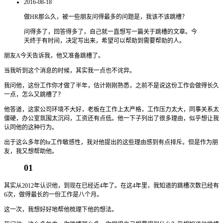
2016-08-18
做HR那么久，被一些朋友问得最多的问题是，我该不该跳槽？
问得多了，回答得多了，自己就一直想写一篇关于跳槽的文章。今
天终于有时间，决定写出来，希望可以帮助到需要帮助的人。
朋友A今天告诉我，他又准备跳槽了。
当我听到这个消息的时候，其实我一点也不诧异。
我问他，这份工作你才做了半年，估计刚刚熟悉，之前不是说这份工作会做得长久
一点，怎么又跳槽了？
他答道，这家公司环境不大好，老板在工作上太严格，工作压力太大，同事关系太
僵硬，办公室氛围太沉闷，工资还有点低。他一下子列出了很多理由，似乎想让我
认同他的这种行为。
出于这么多年的hr工作敏感性，我对他提出的这些理由感到有点排斥。但是作为朋
友，我又想帮助他。
01
其实从2012年认识他，到现在已经近4年了。在这4年里，我知道的跳槽次数已经有
6次，做得最长的一份工作是八个月。
这一次，我想好好地帮他梳理下他的想法。