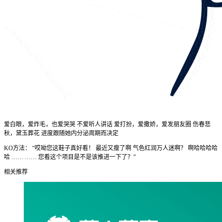
爱白眼，爱炸毛，也爱哭哭 不爱听人讲话 爱打扮，爱撒娇，爱发朋友圈 伤春悲
秋，黛玉葬花 进度跟随她内分泌周期而决定
KO方法： “哎呦您这鞋子真好看！ 最近又瘦了啊 气色红润万人迷啊？ 啊哈哈哈哈
哈 …… …… 您看这个项目是不是该推进一下了？”
相关推荐