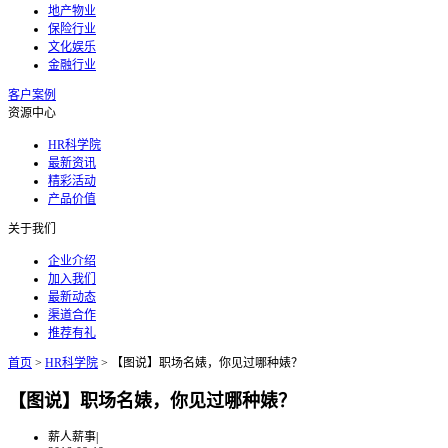
地产物业
保险行业
文化娱乐
金融行业
客户案例
资源中心
HR科学院
最新资讯
精彩活动
产品价值
关于我们
企业介绍
加入我们
最新动态
渠道合作
推荐有礼
首页
>
HR科学院
>
【图说】职场名婊，你见过哪种婊？
【图说】职场名婊，你见过哪种婊？
薪人薪事
|