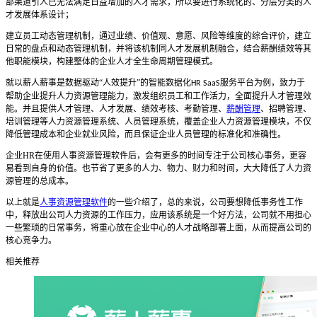
部渠道引人已无法满足日益增加的人才需求，所以要进行系统化的、分层分类的人
才发展体系设计；
建立员工动态管理机制，通过业绩、价值观、意愿、风险等维度的综合评价，建立
日常的盘点和动态管理机制，并将该机制同人才发展机制融合，结合薪酬绩效等其
他职能模块，构建整体的企业人才全生命周期管理模式。
就以薪人薪事是数据驱动
“人效提升”的智能数据化
服务平台为例，致力于
HR SaaS
帮助企业提升人力资源管理能力，激发组织员工和工作活力，全面提升人才管理效
能。并且
提供人才管理、人才发展、绩效考核、考勤管理、
薪酬管理
、招聘管理、
培训管理等人力资源管理系统、人员管理系统，覆盖企业人力资源管理模块，不仅
降低管理成本和企业就业风险，而且保证企业人员管理的标准化和准确性。
企业
HR
在使用
人事资源管理软件
后，会有更多的时间专注于公司核心事务，更容
易看到自身的价值。也节省了更多的人力、物力、财力和时间，大大降低了人力资
源管理的总成本。
以上就是
人事资源管理软件
的一些介绍了，
总的来说，公司要想降低事务性工作
中，释放出公司人力资源的工作压力，应用
该系统是
一个好方法，公司就
不用担心
一些繁琐的日常事务，
将重心放在
企业中心的人才战略部署
上面
，从而提高公司的
核心竞争力。
相关推荐