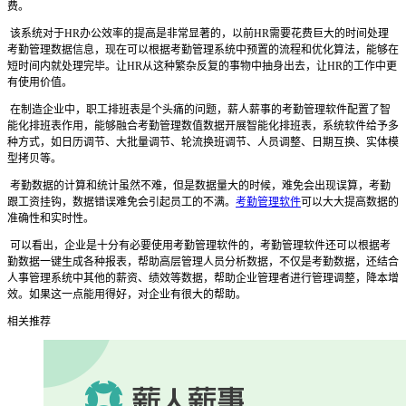
费。
该系统对于HR办公效率的提高是非常显著的，以前HR需要花费巨大的时间处理
考勤管理数据信息，现在可以根据考勤管理系统中预置的流程和优化算法，能够在
短时间内就处理完毕。让HR从这种繁杂反复的事物中抽身出去，让HR的工作中更
有使用价值。
在制造企业中，职工排班表是个头痛的问题，薪人薪事的考勤管理软件配置了智
能化排班表作用，能够融合考勤管理数值数据开展智能化排班表，系统软件给予多
种方式，如日历调节、大批量调节、轮流换班调节、人员调整、日期互换、实体模
型拷贝等。
考勤数据的计算和统计虽然不难，但是数据量大的时候，难免会出现误算，考勤
跟工资挂钩，数据错误难免会引起员工的不满。
考勤管理软件
可以大大提高数据的
准确性和实时性。
可以看出，企业是十分有必要使用考勤管理软件的，考勤管理软件还可以根据考
勤数据一键生成各种报表，帮助高层管理人员分析数据，不仅是考勤数据，还结合
人事管理系统中其他的薪资、绩效等数据，帮助企业管理者进行管理调整，降本增
效。如果这一点能用得好，对企业有很大的帮助。
相关推荐