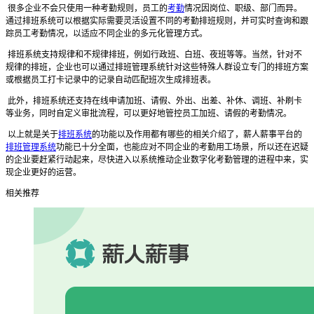
很多企业不会只使用一种考勤规则，员工的
考勤
情况因岗位、职级、部门而异。
通过排班系统可以根据实际需要灵活设置不同的考勤排班规则，并可实时查询和跟
踪员工考勤情况，以适应不同企业的多元化管理方式。
排班系统支持规律和不规律排班，例如行政班、白班、夜班等等。当然，针对不
规律的排班，企业也可以通过排班管理系统针对这些特殊人群设立专门的排班方案
或根据员工打卡记录中的记录自动匹配班次生成排班表。
此外，排班系统还支持在线申请加班、请假、外出、出差、补休、调班、补刷卡
等业务，同时自定义审批流程，可以更好地管控员工加班、请假的考勤情况。
以上就是关于
排班系统
的功能以及作用都有哪些的相关介绍了，薪人薪事平台的
排班管理系统
功能已十分全面，也能应对不同企业的考勤用工场景，所以还在迟疑
的企业要赶紧行动起来，尽快进入以系统推动企业数字化考勤管理的进程中来，实
现企业更好的运营。
相关推荐