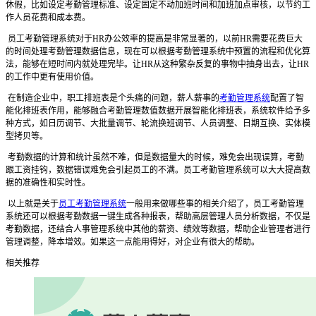
休假，比如设定考勤管理标准、设定固定不动加班时间和加班加点审核，以节约工
作人员花费和成本费。
员工考勤管理系统对于HR办公效率的提高是非常显著的，以前HR需要花费巨大
的时间处理考勤管理数据信息，现在可以根据考勤管理系统中预置的流程和优化算
法，能够在短时间内就处理完毕。让HR从这种繁杂反复的事物中抽身出去，让HR
的工作中更有使用价值。
在制造企业中，职工排班表是个头痛的问题，薪人薪事的
考勤管理系统
配置了智
能化排班表作用，能够融合考勤管理数值数据开展智能化排班表，系统软件给予多
种方式，如日历调节、大批量调节、轮流换班调节、人员调整、日期互换、实体模
型拷贝等。
考勤数据的计算和统计虽然不难，但是数据量大的时候，难免会出现误算，考勤
跟工资挂钩，数据错误难免会引起员工的不满。员工考勤管理系统可以大大提高数
据的准确性和实时性。
以上就是关于
员工考勤管理系统
一般用来做哪些事的相关介绍了，员工考勤管理
系统还可以根据考勤数据一键生成各种报表，帮助高层管理人员分析数据，不仅是
考勤数据，还结合人事管理系统中其他的薪资、绩效等数据，帮助企业管理者进行
管理调整，降本增效。如果这一点能用得好，对企业有很大的帮助。
相关推荐