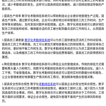
据员工的工作时长和排班要求进行排班，同时考勤系统可以实时记录员工的考勤情
况，减少考勤错误的发生。这样可以提高排班的准确性，减少因排班错误导致的产
能损失。
2.提高生产效率 数字化考勤排班系统可以帮助制造业企业更好地管理生产过程，提
高生产效率。通过数字化系统，企业可以更好地分析和管理员工的工作时间、生产
效率等关键指标，及时发现问题并采取措施。此外，数字化排班系统可以更好地匹
配员工的技能和经验，确保最合适的员工被分配到最合适的工作岗位上，从而提高
生产效率。
3.提高员工满意度
数字化考勤排班系统
可以为员工提供更加灵活的工作时间安排，
提高员工的工作满意度。员工可以更加方便地查看自己的排班情况，提前安排自己
的时间，更好地平衡工作和生活。数字化考勤排班系统还可以为员工提供更多的假
期选择，以及根据员工的工作时间自动计算加班费等福利，提高员工的获得感和归
属感。
4.降低管理成本 数字化考勤排班系统可以降低企业的管理成本。传统的排班方式需
要耗费大量人力和物力，而数字化考勤排班系统可以将排班和考勤自动化，减少人
工干预，节省管理成本。数字化考勤排班系统还可以提供实时的数据分析和报告，
让企业管理者更好地掌握生产情况和员工情况，更加精准地做出管理决策。
5.提高安全性和合规性 数字化
考勤排班系统
可以提高企业的安全性和合规性。数字
化系统可以记录员工的考勤情况和排班情况，确保员工按时上班，减少因为人为原
因造成的安全事故。同时，数字化系统也可以更好地满足政府对于工作时间、工资
等方面的法规要求，保证企业合规性，避免因为管理不善而产生的法律风险和处
罚。