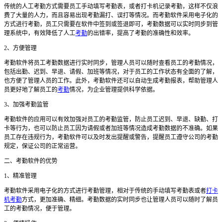
传统的人工考勤方式需要员工手动填写考勤表，或者打卡机记录考勤，这样不仅浪
费了大量的人力，而且容易出现考勤漏打、误打等情况。而考勤软件采用电子化的
方式进行考勤，员工只需要在软件中签到或签退即可，考勤数据可以实时同步到管
理系统中，有效降低了人工
考勤
的出错率，提高了考勤的准确性和效率。
2、方便管理
考勤软件将员工考勤数据进行实时同步，管理人员可以随时查看员工的考勤情况，
包括出勤、迟到、早退、请假、加班等情况，对于员工的工作状态有全面的了解，
也方便了管理人员的工作。此外，考勤软件还可以自动生成考勤报表，帮助管理人
员更好地了解员工的
考勤
情况，为企业管理提供科学依据。
3、加强考勤监管
考勤软件的应用可以有效加强对员工的考勤监管，防止员工迟到、早退、缺勤、打
卡等行为，也可以防止员工因为请假或者加班等情况造成考勤数据的不准确。如果
员工存在违规行为，考勤软件可以及时发出提醒或警告，提醒员工遵守公司的考勤
规定，保证公司的正常运营。
二、考勤软件的优势
1、精准管理
考勤软件采用电子化的方式进行考勤管理，相对于传统的手动填写考勤表或者
打卡
机考勤
方式，更加准确、精细。考勤数据的实时同步也让管理人员可以随时了解员
工的考勤情况，便于管理。