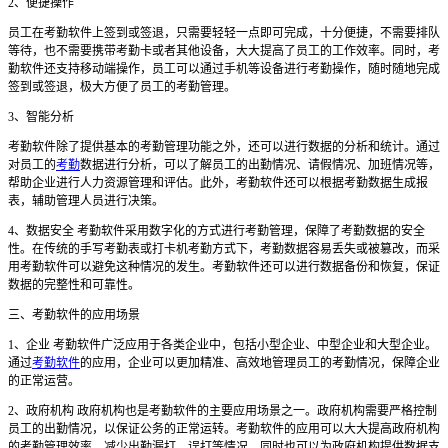
2、便捷操作
员工在考勤软件上签到或签退，只需要轻轻一点即可完成，十分便捷，不需要排队
等待，也不需要携带考勤卡或者其他设备，大大提高了员工的工作效率。同时，考
勤软件还支持移动端操作，员工可以通过手机等设备进行考勤操作，随时随地完成
签到或签退，极大方便了员工的考勤管理。
3、智能分析
考勤软件除了提供基本的考勤管理功能之外，还可以进行数据的分析和统计。通过
对员工的
考勤
数据进行分析，可以了解员工的出勤情况、请假情况、加班情况等，
帮助企业进行人力资源管理和评估。此外，考勤软件还可以根据考勤数据生成报
表，辅助管理人员进行决策。
4、数据安全 考勤软件采用数字化的方式进行考勤管理，保障了考勤数据的安全
性。在传统的手写考勤表或打卡机考勤方式下，考勤数据容易丢失或被篡改，而采
用考勤软件可以避免这种情况的发生。考勤软件还可以进行数据备份和恢复，保证
数据的完整性和可靠性。
三、考勤软件的应用场景
1、企业 考勤软件广泛应用于各类企业中，包括小型企业、中型企业和大型企业。
通过
考勤软件
的应用，企业可以更加精准、高效地管理员工的考勤情况，保障企业
的正常运营。
2、政府机构 政府机构也是考勤软件的主要应用场景之一。政府机构需要严格控制
员工的出勤情况，以保证公务的正常运转。考勤软件的应用可以大大提高政府机构
的考勤管理效率，减少出勤漏打、误打等情况，同时也可以为政府机构提供数据支