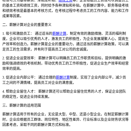
标准可分为基本薪资、津贴及补贴、
绩效工资
等，企业根据员工表现可以调整员工
的基本工资和绩效工资，同时给予各种津贴和补贴。在薪酬计算中，职务等级考核
和绩效考核是最基本的考核方式，在考核过程中考虑员工的工作内容、能力和工作
成果等因素。
二、薪酬计算对企业的重要意义
1. 吸引和激励员工： 通过适当的
薪酬计算
、制定有效的激励措施、灵活的福利制
度，企业可以吸引优秀的人才，激发员工的积极性，为企业发展凝聚人心，提高生
产效率和创造力。薪酬计算是企业的重要动力，通过适当的薪酬计算政策，可以满
足员工的生活需求，并有利于提高员工对公司的忠诚度。
2. 促进企业运营效率： 薪酬计算可以明确员工的工作职责和目标，提供明确的激
励和强调绩效的考核机制，带动优秀员工的工作积极性，促进企业生产效率和经营
效率的提高。
3. 促进企业内部公平： 通过合理的
薪酬计算
制度，实现了企业内部公平，减少员
工之间的不满情绪，提高员工对企业的满意度。
4. 帮助企业留住人才： 薪酬计算还可以帮助企业留住优秀的人才，保证企业团队
的稳定性，促进企业持续发展。
三、薪酬计算的适用范围
薪酬计算适用于所有的企业，无论是大型、中型、还是小型企业。在制定薪酬计算
时，企业应根据员工群体、岗位特性、地区性差异、行业标准以及企业财务状况等
因素考虑，采取不同的薪酬计算方式和标准。