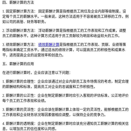
四、薪酬计算的方法
1. 固定薪酬计算方法： 固定薪酬计算是指根据员工岗位及企业内部等级制度，设
定每个员工的薪酬水平。一般来说，这种方法适用于不容易被员工转移的工作，例
如公司的高管、财务等职务。
2. 浮动薪酬计算方法： 浮动薪酬计算是指根据员工的工作表现和工作成果，调整
员工的薪酬水平。这种计算方式适用于员工贡献较为明显和收益较大的工作。
3. 绩效薪酬计算方法：
绩效薪酬计算
是指根据员工的工作表现、贡献、业绩等策
略指标来确定工资水平。通过适当的绩效计算，可以提高员工的积极性和成果水
平，进而提高企业的运营效率和创造力。
五、薪酬计算的应用
在进行薪酬计算时，企业应该注意以下问题：
1. 薪酬计算的合理性：企业应该通过对企业内部员工及市场情况的考虑，制定合理
的薪酬结构和标准，提高员工对企业的忠诚度和工作积极性。
2. 薪酬计算的公正性：企业在制定薪酬计算时应引入客观的评估标准，公正地评价
每个员工的工作表现和业绩。
3. 薪酬计算的灵活性：企业应该在薪酬计算上体现一定的灵活性，能够根据员工的
工作表现和企业财务状况等因素做相应调整，以保持企业的竞争力。
4. 薪酬计算的透明度：企业在制定薪酬计算时应该充分通知员工薪酬计算的相关信
息，以增加员工的信任度和认同感。