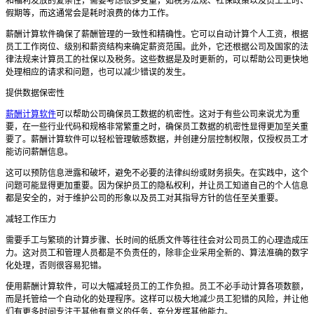
和福利发放的复杂性，需要考虑很多变量，如税务法规、社保政策以及员工工时、
假期等，而这通常会是耗时浪费的体力工作。
薪酬计算软件确保了薪酬管理的一致性和精确性。它可以自动计算个人工资，根据
员工工作岗位、级别和薪资结构来确定薪资范围。此外，它还根据公司及国家的法
律法规来计算员工的社保以及税务。这些数据是及时更新的，可以帮助公司更快地
处理相应的请求和问题，也可以减少错误的发生。
提供数据保密性
薪酬计算软件
可以帮助公司确保员工数据的机密性。这对于有些公司来说尤为重
要，在一些行业代码和规格非常繁重之时，确保员工数据的机密性显得更加至关重
要了。薪酬计算软件可以轻松管理敏感数据，并创建分层控制权限，仅授权员工才
能访问薪酬信息。
这可以预防信息泄露和破坏，避免不必要的法律纠纷或财务损失。在实践中，这个
问题可能显得更加重要。因为保护员工的隐私权利，并让员工知道自己的个人信息
都是安全的，对于维护公司的形象以及员工对其指导方针的信任至关重要。
减轻工作压力
需要手工与繁琐的计算步骤、长时间的纸质文件等往往会对公司员工的心理造成压
力。这对员工和管理人员都是不负责任的，除非企业采用全新的、算法准确的数字
化处理，否则很容易犯错。
使用薪酬计算软件，可以大幅减轻员工的工作负担。员工不必手动计算各项数额，
而是托管给一个自动化的处理程序。这样可以极大地减少员工犯错的风险，并让他
们有更多时间专注于其他有意义的任务，充分发挥其他能力。