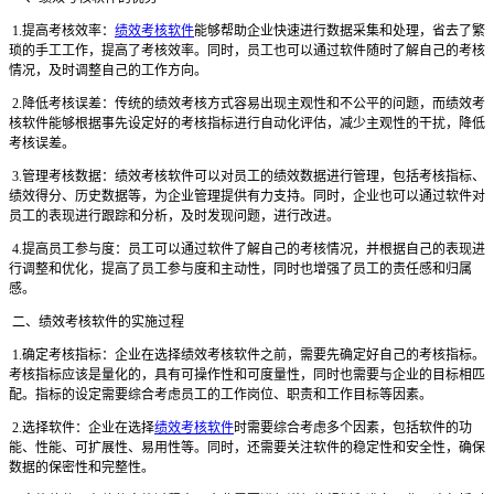
1.提高考核效率：
绩效考核软件
能够帮助企业快速进行数据采集和处理，省去了繁
琐的手工工作，提高了考核效率。同时，员工也可以通过软件随时了解自己的考核
情况，及时调整自己的工作方向。
2.降低考核误差：传统的绩效考核方式容易出现主观性和不公平的问题，而绩效考
核软件能够根据事先设定好的考核指标进行自动化评估，减少主观性的干扰，降低
考核误差。
3.管理考核数据：绩效考核软件可以对员工的绩效数据进行管理，包括考核指标、
绩效得分、历史数据等，为企业管理提供有力支持。同时，企业也可以通过软件对
员工的表现进行跟踪和分析，及时发现问题，进行改进。
4.提高员工参与度：员工可以通过软件了解自己的考核情况，并根据自己的表现进
行调整和优化，提高了员工参与度和主动性，同时也增强了员工的责任感和归属
感。
二、绩效考核软件的实施过程
1.确定考核指标：企业在选择绩效考核软件之前，需要先确定好自己的考核指标。
考核指标应该是量化的，具有可操作性和可度量性，同时也需要与企业的目标相匹
配。指标的设定需要综合考虑员工的工作岗位、职责和工作目标等因素。
2.选择软件：企业在选择
绩效考核软件
时需要综合考虑多个因素，包括软件的功
能、性能、可扩展性、易用性等。同时，还需要关注软件的稳定性和安全性，确保
数据的保密性和完整性。