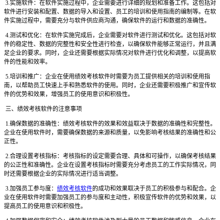
3.实施软件：在软件实施过程中，企业需要进行详细的规划和准备工作。这包括对
软件进行安装和配置、数据的导入和设置、员工的培训和使用指南的编制等。在软
件实施过程中，需要充分与软件供应商沟通，确保软件的运行和数据的准确性。
4.测试和优化：在软件实施完成后，企业需要对软件进行测试和优化。这包括对软
件的稳定性、数据的完整性和安全性进行检查，以确保软件能够正常运行，并且满
足企业的要求。同时，企业还需要根据实际情况对软件进行优化和调整，以提高软
件的性能和效率。
5.培训和推广：企业在使用绩效考核软件时需要为员工提供相关的培训和使用指
南，以帮助员工快速上手和熟悉软件的使用。同时，企业还需要积极推广和宣传软
件的优势和效果，增强员工的使用意识和积极性。
三、绩效考核软件的注意事项
1.确保数据的准确性：绩效考核软件的效果和效益取决于数据的准确性和完整性。
企业在使用软件时，需要确保数据的来源和质量，以免影响考核结果的准确性和公
正性。
2.合理设置考核指标：考核指标的设定需要合理、具体和可操作，以确保考核结果
的公正性和准确性。企业在设置考核指标时需要充分考虑员工的工作实际情况，同
时还需要根据企业的实际情况进行适当调整。
3.加强员工参与度：
绩效考核软件
的成功和效果取决于员工的积极参与和配合。企
业在使用软件时需要加强员工的参与度和主动性，积极宣传软件的优势和效果，以
提高员工的使用意识和积极性。