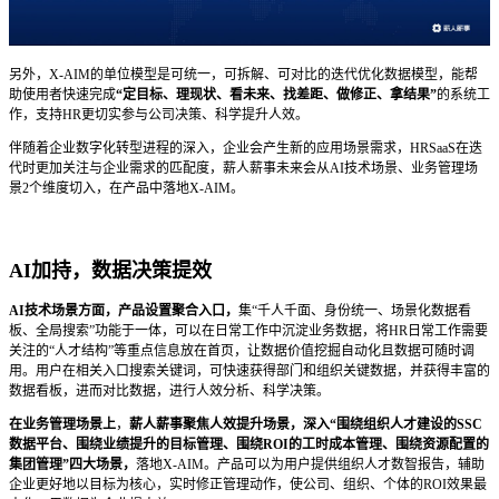
另外，X-AIM的单位模型是可统一，可拆解、可对比的迭代优化数据模型，能帮
助使用者快速完成
“定目标、理现状、看未来、找差距、做修正、拿结果”
的系统工
作，支持HR更切实参与公司决策、科学提升人效。
伴随着企业数字化转型进程的深入，企业会产生新的应用场景需求，HRSaaS在迭
代时更加关注与企业需求的匹配度，薪人薪事未来会从AI技术场景、业务管理场
景2个维度切入，在产品中落地X-AIM。
AI加持，数据决策提效
AI
技术场景方面，产品设置聚合入口，
集“千人千面、身份统一、场景化数据看
板、全局搜索”功能于一体，可以在日常工作中沉淀业务数据，将HR日常工作需要
关注的“人才结构”等重点信息放在首页，让数据价值挖掘自动化且数据可随时调
用。用户在相关入口搜索关键词，可快速获得部门和组织关键数据，并获得丰富的
数据看板，进而对比数据，进行人效分析、科学决策。
在业务管理场景上
，
薪人薪事聚焦人效提升场景，深入“围绕组织人才建设的SSC
数据平台、围绕业绩提升的目标管理、围绕ROI的工时成本管理、围绕资源配置的
集团管理”四大场景，
落地X-AIM。产品可以为用户提供组织人才数智报告，辅助
企业更好地以目标为核心，实时修正管理动作，使公司、组织、个体的ROI效果最