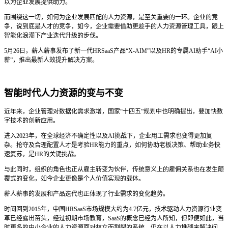
以为企业发展提供助力。
而围绕这一切，如何为企业发展匹配的人力资源，是至关重要的一环。企业的竞
争，说到底是人才的竞争，如今，企业需要借助更趁手的人力资源管理工具，跟上
智能化浪潮下产业迭代升级的步伐。
5月26日，薪人薪事发布了新一代HRSaaS产品“X-AIM”以及HR的专属AI助手“AI小
薪”，推出最新人效提升解决方案。
智能时代
人力资源的变与不变
近年来，企业管理对数据化需求激增，国家“十四五”规划中也明确提出，要加快数
字技术的创新应用。
进入2023年，在全球经济不确定性以及AI挑战下，企业用工需求也变得更加复
杂。抢夺及合理配置人才是考验HR能力的重点，如何协助老板决策、帮助业务快
速复苏，是HR的关键挑战。
与此同时，组织的角色也正从雇主转变为伙伴，传统意义上的雇佣关系也在发生颠
覆式的变化，如今企业更像是个人价值实现的载体。
薪人薪事的发展和产品迭代也正体现了行业需求的变化趋势。
时间回到2015年，中国HRSaaS市场规模大约为4.7亿元，技术驱动人力资源行业变
革已经露出苗头，经过初期市场教育，SaaS的概念已经为人所知，但即便如此，当
时更多的中小企业的人力资源面对林立而割裂的系统，仍在以人力堆砌来解决问