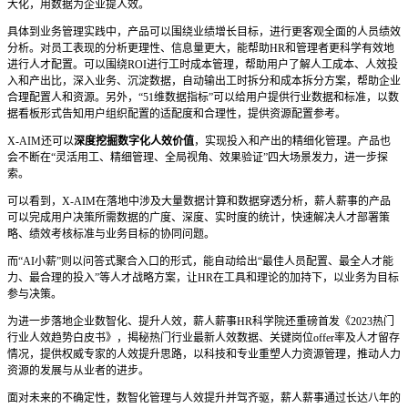
大化，用数据为企业提人效。
具体到业务管理实践中，产品可以围绕业绩增长目标，进行更客观全面的人员绩效
分析。对员工表现的分析更理性、信息量更大，能帮助HR和管理者更科学有效地
进行人才配置。可以围绕ROI进行工时成本管理，帮助用户了解人工成本、人效投
入和产出比，深入业务、沉淀数据，自动输出工时拆分和成本拆分方案，帮助企业
合理配置人和资源。另外，“51维数据指标”可以给用户提供行业数据和标准，以数
据看板形式告知用户组织配置的适配度和合理性，提供资源配置参考。
X-AIM还可以
深度挖掘数字化人效价值
，实现投入和产出的精细化管理。产品也
会不断在“灵活用工、精细管理、全局视角、效果验证”四大场景发力，进一步探
索。
可以看到，X-AIM在落地中涉及大量数据计算和数据穿透分析，薪人薪事的产品
可以完成用户决策所需数据的广度、深度、实时度的统计，快速解决人才部署策
略、绩效考核标准与业务目标的协同问题。
而“AI小薪”则以问答式聚合入口的形式，能自动给出“最佳人员配置、最全人才能
力、最合理的投入”等人才战略方案，让HR在工具和理论的加持下，以业务为目标
参与决策。
为进一步落地企业数智化、提升人效，薪人薪事HR科学院还重磅首发《2023热门
行业人效趋势白皮书》，揭秘热门行业最新人效数据、关键岗位offer率及人才留存
情况，提供权威专家的人效提升思路，以科技和专业重塑人力资源管理，推动人力
资源的发展与从业者的进步。
面对未来的不确定性，数智化管理与人效提升并驾齐驱，薪人薪事通过长达八年的