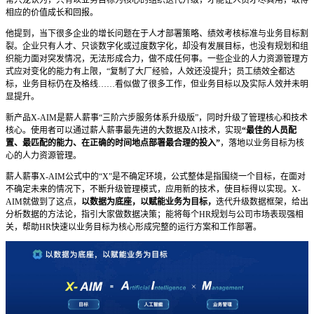
常兴龙认为，只有以业务目标为核心的组织迭代升级，才能让人员才尽其用，取得
相应的价值成长和回报。
他提到，当下很多企业的增长问题在于人才部署策略、绩效考核标准与业务目标割
裂。企业只有人才、只谈数字化或过度数字化，却没有发展目标，也没有规划和组
织能力面对突发情况，无法形成合力，做不成任何事。一些企业的人力资源管理方
式应对变化的能力有上限，“复制了大厂经验，人效还没提升；员工绩效全都达
标，业务目标仍在及格线……看似做了很多工作，但业务目标以及实际人效并未明
显提升。
新产品X-AIM是薪人薪事“三阶六步服务体系升级版”，同时升级了管理核心和技术
核心。使用者可以通过薪人薪事最先进的大数据及AI技术，实现
“最佳的人员配
置、最匹配的能力、在正确的时间地点部署最合理的投入”
，落地以业务目标为核
心的人力资源管理。
薪人薪事X-AIM公式中的“X”是不确定环境，公式整体是指围绕一个目标，在面对
不确定未来的情况下，不断升级管理模式，应用新的技术，使目标得以实现。X-
AIM就做到了这点，
以数据为底座，以赋能业务为目标，
迭代升级数据框架，给出
分析数据的方法论，指引大家做数据决策；能将每个HR规划与公司市场表现强相
关，帮助HR快速以业务目标为核心形成完整的运行方案和工作部署。