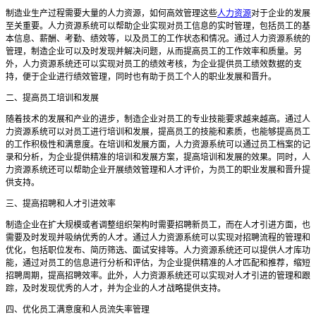
制造业生产过程需要大量的人力资源，如何高效管理这些
人力资源
对于企业的发展
至关重要。人力资源系统可以帮助企业实现对员工信息的实时管理，包括员工的基
本信息、薪酬、考勤、绩效等，以及员工的工作状态和情况。通过人力资源系统的
管理，制造企业可以及时发现并解决问题，从而提高员工的工作效率和质量。另
外，人力资源系统还可以实现对员工的绩效考核，为企业提供员工绩效数据的支
持，便于企业进行绩效管理，同时也有助于员工个人的职业发展和晋升。
二、提高员工培训和发展
随着技术的发展和产业的进步，制造企业对员工的专业技能要求越来越高。通过人
力资源系统可以对员工进行培训和发展，提高员工的技能和素质，也能够提高员工
的工作积极性和满意度。在培训和发展方面，人力资源系统可以通过员工档案的记
录和分析，为企业提供精准的培训和发展方案，提高培训和发展的效果。同时，人
力资源系统还可以帮助企业开展绩效管理和人才评价，为员工的职业发展和晋升提
供支持。
三、提高招聘和人才引进效率
制造企业在扩大规模或者调整组织架构时需要招聘新员工，而在人才引进方面，也
需要及时发现并吸纳优秀的人才。通过人力资源系统可以实现对招聘流程的管理和
优化，包括职位发布、简历筛选、面试安排等。人力资源系统还可以提供人才库功
能，通过对员工的信息进行分析和评估，为企业提供精准的人才匹配和推荐，缩短
招聘周期，提高招聘效率。此外，人力资源系统还可以实现对人才引进的管理和跟
踪，及时发现优秀的人才，并为企业的人才战略提供支持。
四、优化员工满意度和人员流失率管理