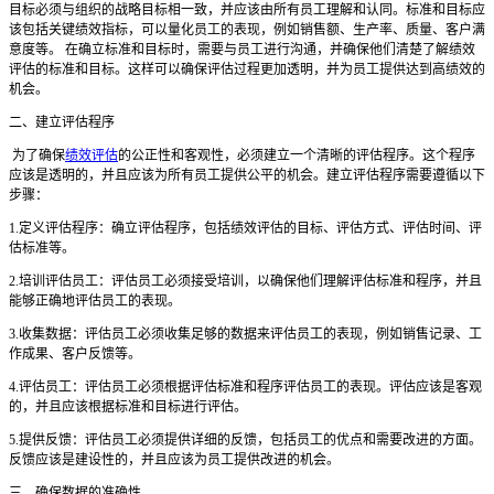
目标必须与组织的战略目标相一致，并应该由所有员工理解和认同。标准和目标应
该包括关键绩效指标，可以量化员工的表现，例如销售额、生产率、质量、客户满
意度等。 在确立标准和目标时，需要与员工进行沟通，并确保他们清楚了解绩效
评估的标准和目标。这样可以确保评估过程更加透明，并为员工提供达到高绩效的
机会。
二、建立评估程序
为了确保
绩效评估
的公正性和客观性，必须建立一个清晰的评估程序。这个程序
应该是透明的，并且应该为所有员工提供公平的机会。建立评估程序需要遵循以下
步骤：
1.定义评估程序：确立评估程序，包括绩效评估的目标、评估方式、评估时间、评
估标准等。
2.培训评估员工：评估员工必须接受培训，以确保他们理解评估标准和程序，并且
能够正确地评估员工的表现。
3.收集数据：评估员工必须收集足够的数据来评估员工的表现，例如销售记录、工
作成果、客户反馈等。
4.评估员工：评估员工必须根据评估标准和程序评估员工的表现。评估应该是客观
的，并且应该根据标准和目标进行评估。
5.提供反馈：评估员工必须提供详细的反馈，包括员工的优点和需要改进的方面。
反馈应该是建设性的，并且应该为员工提供改进的机会。
三、确保数据的准确性