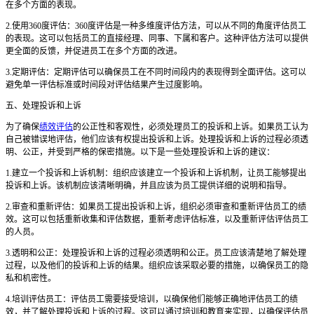
在多个方面的表现。
2.使用360度评估：360度评估是一种多维度评估方法，可以从不同的角度评估员工
的表现。这可以包括员工的直接经理、同事、下属和客户。这种评估方法可以提供
更全面的反馈，并促进员工在多个方面的改进。
3.定期评估：定期评估可以确保员工在不同时间段内的表现得到全面评估。这可以
避免单一评估标准或时间段对评估结果产生过度影响。
五、处理投诉和上诉
为了确保
绩效评估
的公正性和客观性，必须处理员工的投诉和上诉。如果员工认为
自己被错误地评估，他们应该有权提出投诉和上诉。处理投诉和上诉的过程必须透
明、公正，并受到严格的保密措施。以下是一些处理投诉和上诉的建议：
1.建立一个投诉和上诉机制：组织应该建立一个投诉和上诉机制，让员工能够提出
投诉和上诉。该机制应该清晰明确，并且应该为员工提供详细的说明和指导。
2.审查和重新评估：如果员工提出投诉和上诉，组织必须审查和重新评估员工的绩
效。这可以包括重新收集和评估数据，重新考虑评估标准，以及重新评估评估员工
的人员。
3.透明和公正：处理投诉和上诉的过程必须透明和公正。员工应该清楚地了解处理
过程，以及他们的投诉和上诉的结果。组织应该采取必要的措施，以确保员工的隐
私和机密性。
4.培训评估员工：评估员工需要接受培训，以确保他们能够正确地评估员工的绩
效，并了解处理投诉和上诉的过程。这可以通过培训和教育来实现，以确保评估员