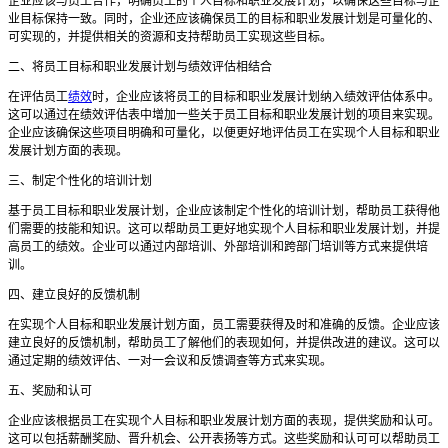
企业应该与员工合作，明确员工的个人目标和职业发展计划，以确保这些目标与企
业目标保持一致。同时，企业还应该确保员工的目标和职业发展计划是可量化的、
可实现的，并提供相关的资源和支持帮助员工实现这些目标。
二、将员工目标和职业发展计划与绩效评估相结合
在评估员工
绩效
时，企业应该将员工的目标和职业发展计划纳入绩效评估体系中。
这可以通过在绩效评估表中增加一些关于员工目标和职业发展计划的项目来实现。
企业应该确保这些项目明确和可量化，以便更好地评估员工在实现个人目标和职业
发展计划方面的表现。
三、制定个性化的培训计划
基于员工目标和职业发展计划，企业应该制定个性化的培训计划，帮助员工获得他
们需要的技能和知识。这可以帮助员工更好地实现个人目标和职业发展计划，并提
高员工的绩效。企业可以通过内部培训、外部培训和跨部门培训等方式来提供培
训。
四、建立良好的反馈机制
在实现个人目标和职业发展计划方面，员工需要获得及时和准确的反馈。企业应该
建立良好的反馈机制，帮助员工了解他们的表现如何，并提供改进的建议。这可以
通过定期的绩效评估、一对一会议和反馈调查等方式来实现。
五、奖励和认可
企业应该根据员工在实现个人目标和职业发展计划方面的表现，提供奖励和认可。
这可以包括薪酬奖励、晋升机会、公开表扬等方式。这些奖励和认可可以帮助员工