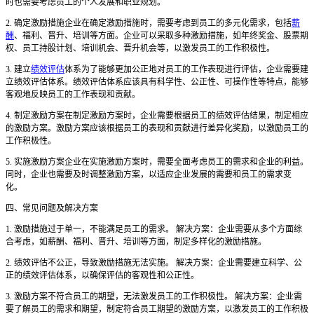
时也需要考虑员工的个人发展和职业规划。
2. 确定激励措施企业在确定激励措施时，需要考虑到员工的多元化需求，包括
薪
酬
、福利、晋升、培训等方面。企业可以采取多种激励措施，如年终奖金、股票期
权、员工持股计划、培训机会、晋升机会等，以激发员工的工作积极性。
3. 建立
绩效评估
体系为了能够更加公正地对员工的工作表现进行评估，企业需要建
立绩效评估体系。绩效评估体系应该具有科学性、公正性、可操作性等特点，能够
客观地反映员工的工作表现和贡献。
4. 制定激励方案在制定激励方案时，企业需要根据员工的绩效评估结果，制定相应
的激励方案。激励方案应该根据员工的表现和贡献进行差异化奖励，以激励员工的
工作积极性。
5. 实施激励方案企业在实施激励方案时，需要全面考虑员工的需求和企业的利益。
同时，企业也需要及时调整激励方案，以适应企业发展的需要和员工的需求变
化。
四、常见问题及解决方案
1. 激励措施过于单一，不能满足员工的需求。 解决方案：企业需要从多个方面综
合考虑，如薪酬、福利、晋升、培训等方面，制定多样化的激励措施。
2. 绩效评估不公正，导致激励措施无法实施。 解决方案：企业需要建立科学、公
正的绩效评估体系，以确保评估的客观性和公正性。
3. 激励方案不符合员工的期望，无法激发员工的工作积极性。 解决方案：企业需
要了解员工的需求和期望，制定符合员工期望的激励方案，以激发员工的工作积极