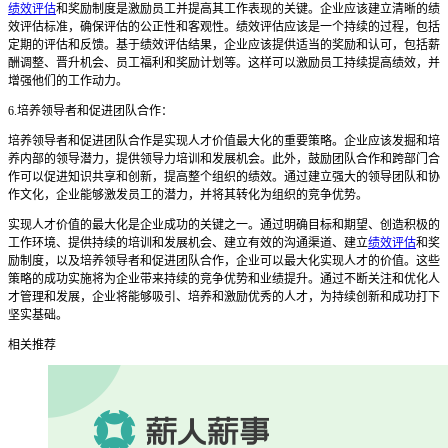
绩效评估
和奖励制度是激励员工并提高其工作表现的关键。企业应该建立清晰的绩
效评估标准，确保评估的公正性和客观性。绩效评估应该是一个持续的过程，包括
定期的评估和反馈。基于绩效评估结果，企业应该提供适当的奖励和认可，包括薪
酬调整、晋升机会、员工福利和奖励计划等。这样可以激励员工持续提高绩效，并
增强他们的工作动力。
6.培养领导者和促进团队合作：
培养领导者和促进团队合作是实现人才价值最大化的重要策略。企业应该发掘和培
养内部的领导潜力，提供领导力培训和发展机会。此外，鼓励团队合作和跨部门合
作可以促进知识共享和创新，提高整个组织的绩效。通过建立强大的领导团队和协
作文化，企业能够激发员工的潜力，并将其转化为组织的竞争优势。
实现人才价值的最大化是企业成功的关键之一。通过明确目标和期望、创造积极的
工作环境、提供持续的培训和发展机会、建立有效的沟通渠道、建立
绩效评估
和奖
励制度，以及培养领导者和促进团队合作，企业可以最大化实现人才的价值。这些
策略的成功实施将为企业带来持续的竞争优势和业绩提升。通过不断关注和优化人
才管理和发展，企业将能够吸引、培养和激励优秀的人才，为持续创新和成功打下
坚实基础。
相关推荐