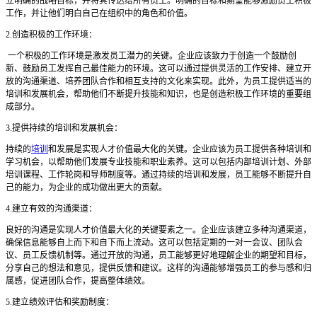
立明确的战略目标，并将其传达给所有员工。明确的目标和期望能够激励员工积极
工作，并让他们明白自己在组织中的角色和价值。
2.创造积极的工作环境：
一个积极的工作环境是激发员工潜力的关键。企业应该致力于创造一个鼓励创
新、鼓励员工发挥自己最佳能力的环境。这可以通过提供灵活的工作安排、建立开
放的沟通渠道、培养团队合作和相互支持的文化来实现。此外，为员工提供适当的
培训和发展机会，帮助他们不断提升技能和知识，也是创造积极工作环境的重要组
成部分。
3.提供持续的培训和发展机会：
持续的
培训
和发展是实现人才价值最大化的关键。企业应该为员工提供各种培训和
学习机会，以帮助他们发展专业技能和职业素养。这可以包括内部培训计划、外部
培训课程、工作轮岗和导师制度等。通过持续的培训和发展，员工能够不断提升自
己的能力，为企业的成功做出更大的贡献。
4.建立有效的沟通渠道：
良好的沟通是实现人才价值最大化的关键要素之一。企业应该建立多种沟通渠道，
确保信息能够自上而下和自下而上流动。这可以包括定期的一对一会议、团队会
议、员工反馈机制等。通过开放的沟通，员工能够更好地理解企业的期望和目标，
分享自己的想法和意见，提供反馈和建议。这样的沟通能够增强员工的参与感和归
属感，促进团队合作，提高整体绩效。
5.建立绩效评估和奖励制度：