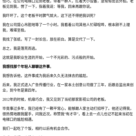
恰巧，在公司电梯口见到老板，带着一群人，扛着大小设备，急匆匆出去外拍。老
板见到我，愣了一下，指着我说：等我，回来再跟你说。
我吓坏了。这个老板平时脾气就大，这下还不得把我训死？
我在公司提心吊胆地等了一个小时。我看着公司其他人忙碌喧哗，根本顾不上理
我，难堪至极。
我找了张纸，写了一封长信，放在前台。算是交代了一下。
总之，我是落荒而逃。
这就是我职业生涯的开始，一个不光彩的、污点般的开始。
我想找那个年轻人聊聊这件事
。
我想告诉他，这件事成为我后来久久无法抹去的尴尬。
后来，我正式进入广告传播行业，在一家本土创意公司做了三年，后跟总监出来创
业，到今年是第四年。
2012年的时候，机缘巧合，我又见到了当初那家影视公司的老板。
毕竟事过多年，我已经有了一颗平常心，能够跟人家主动打招呼了。他还记得我，
很热情地跟我握手，问我近况，称赞我“有才华”，看上去一点儿也记不起来当初在
电梯口的尴尬相遇。
我们一起吃了个饭，相约以后有机会合作。