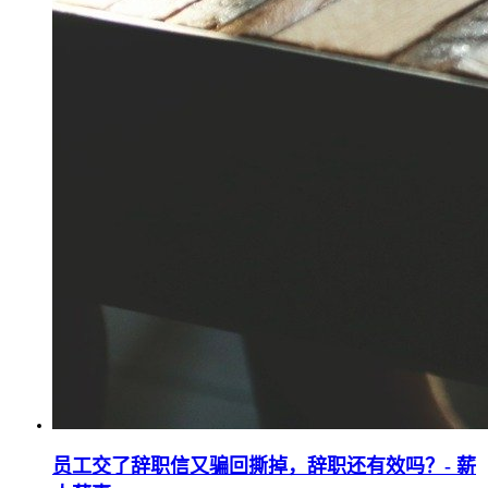
员工交了辞职信又骗回撕掉，辞职还有效吗？- 薪