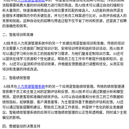
AI技术在
人力资源管理系统
中的一项重要应用是自动化招聘与筛选。传统的招聘
流程需要耗费大量的时间和精力进行简历筛选，而AI技术可以通过自动扫描和分
析大量简历，快速准确地筛选出与岗位要求匹配的候选人。AI还能利用自然语言
处理技术理解简历中的关键信息，并与已有员工档案进行比对，从而评估候选人的
背景和技能。这种自动化的招聘与筛选过程不仅节省了时间和资源，还提高了招聘
的准确性和效率。
二、智能培训和发展
AI技术在人力资源管理系统中的另一个关键应用是智能培训和发展。传统的培训
方法需要人力资源部门制定培训计划、安排培训师资和组织培训活动，而AI技术
可以通过学习和分析员工的技能和学习需求，为他们量身定制培训方案。AI还可
以提供在线学习资源和个性化建议，帮助员工在工作中不断提升技能和知识。此
外，AI还可以监测和评估培训效果，并根据反馈数据进行调整和优化，从而实现
培训和发展的持续改进。
三、智能绩效管理
AI技术在
人力资源管理系统
中的另一个应用是智能绩效管理。传统的绩效管理通
常依赖于员工和主管之间的定期评估和反馈，而AI技术可以通过数据分析和模型
预测，提供更客观和准确的绩效评估。AI可以自动收集和分析员工的工作数据和
绩效指标，如销售额、客户满意度等，为主管提供基于数据的评估和反馈。AI还
可以通过智能提醒和建议，帮助员工改进工作表现，并提供个性化的职业发展建
议。智能绩效管理系统的应用可以增强绩效管理的公正性和透明度，同时减少主观
偏见的影响。
四、数据驱动的决策支持