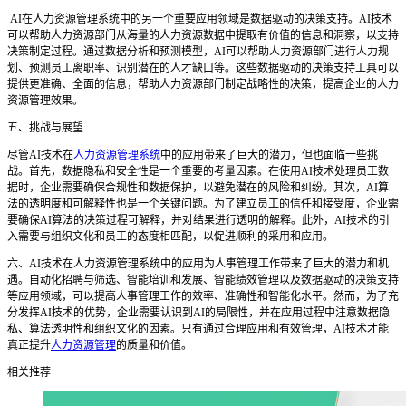
AI在人力资源管理系统中的另一个重要应用领域是数据驱动的决策支持。AI技术
可以帮助人力资源部门从海量的人力资源数据中提取有价值的信息和洞察，以支持
决策制定过程。通过数据分析和预测模型，AI可以帮助人力资源部门进行人力规
划、预测员工离职率、识别潜在的人才缺口等。这些数据驱动的决策支持工具可以
提供更准确、全面的信息，帮助人力资源部门制定战略性的决策，提高企业的人力
资源管理效果。
五、挑战与展望
尽管AI技术在
人力资源管理系统
中的应用带来了巨大的潜力，但也面临一些挑
战。首先，数据隐私和安全性是一个重要的考量因素。在使用AI技术处理员工数
据时，企业需要确保合规性和数据保护，以避免潜在的风险和纠纷。其次，AI算
法的透明度和可解释性也是一个关键问题。为了建立员工的信任和接受度，企业需
要确保AI算法的决策过程可解释，并对结果进行透明的解释。此外，AI技术的引
入需要与组织文化和员工的态度相匹配，以促进顺利的采用和应用。
六、AI技术在人力资源管理系统中的应用为人事管理工作带来了巨大的潜力和机
遇。自动化招聘与筛选、智能培训和发展、智能绩效管理以及数据驱动的决策支持
等应用领域，可以提高人事管理工作的效率、准确性和智能化水平。然而，为了充
分发挥AI技术的优势，企业需要认识到AI的局限性，并在应用过程中注意数据隐
私、算法透明性和组织文化的因素。只有通过合理应用和有效管理，AI技术才能
真正提升
人力资源管理
的质量和价值。
相关推荐