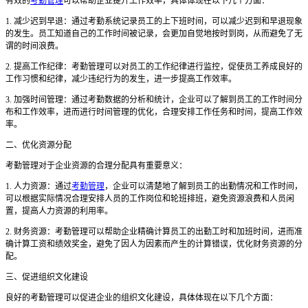
有效的
考勤管理
可以帮助企业提升工作效率，具体体现在以下几个方面：
1. 减少迟到早退：通过考勤系统记录员工的上下班时间，可以减少迟到和早退现象
的发生。员工知道自己的工作时间被记录，会更加自觉地按时到岗，从而避免了无
谓的时间浪费。
2. 提高工作纪律：考勤管理可以对员工的工作纪律进行监控，促使员工养成良好的
工作习惯和纪律，减少违纪行为的发生，进一步提高工作效率。
3. 加强时间管理：通过考勤数据的分析和统计，企业可以了解到员工的工作时间分
布和工作效率，进而进行时间管理的优化，合理安排工作任务和时间，提高工作效
率。
二、优化资源分配
考勤管理对于企业资源的合理分配具有重要意义：
1. 人力资源：通过
考勤管理
，企业可以清楚地了解到员工的出勤情况和工作时间，
可以根据实际情况合理安排人员的工作岗位和轮班排班，避免资源浪费和人员闲
置，提高人力资源的利用率。
2. 财务资源：考勤管理可以帮助企业精确计算员工的出勤工时和加班时间，进而准
确计算工资和绩效奖金，避免了因人为因素而产生的计算错误，优化财务资源的分
配。
三、促进组织文化建设
良好的考勤管理可以促进企业的组织文化建设，具体体现在以下几个方面：