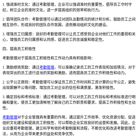
1. 强调准时文化：通过考勤管理，企业可以强调准时的重要性，倡导员工守时守
纪，树立企业的准时文化，进一步提高组织的效率和执行力。
2. 倡导团队合作：考勤管理可以通过对团队出勤情况的统计和分析，鼓励员工之间
相互协作，形成良好的团队合作氛围，进而推动组织文化的建设。
3. 增强员工归属感：良好的考勤管理可以让员工感受到企业对他们工作的重视和关
心，增强员工的归属感和认同感，促进员工的忠诚度和稳定性。
四、提高员工积极性
考勤管理对于提高员工积极性和工作动力具有积极影响：
1. 激励绩效奖励：通过
考勤管理
，可以准确记录员工的工作表现和加班情况，对于
表现突出的员工进行适当的奖励和激励，进而提高员工的工作积极性和动力。
2. 公平公正原则：考勤管理可以保证员工的工作时间和工资计算的公平公正，避免
出现薪酬不公等问题，增加员工对企业的信任和满意度，激发积极性。
3. 确定目标和考核标准：通过考勤管理，可以对员工的工作目标和考核标准进行明
确和量化，使员工更加清晰地了解自己的工作职责和要求，提高工作积极性和主动
性。
考勤管理
对于企业管理具有重要的作用，通过提升工作效率、优化资源分配、促进
组织文化建设和提高员工积极性，可以帮助企业实现良好的运营和发展。因此，企
业应重视考勤管理，建立科学有效的考勤制度和流程，不断优化和改进考勤管理方
法，从而为企业带来更多的益处和竞争优势。