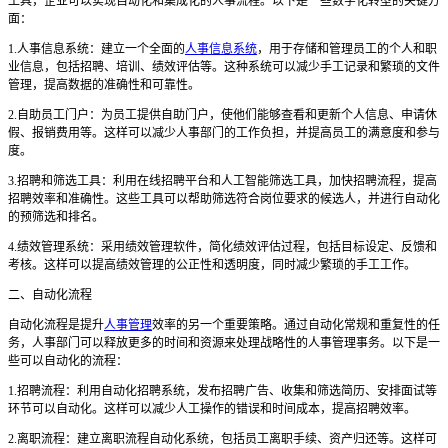
工具，企业可以实现自动化和集成化的人事流程。以下是一些数字化转型的关键方
面：
1.人事信息系统：建立一个全面的
人事信息系统
，用于存储和管理员工的个人和职
业信息，包括招聘、培训、绩效评估等。这种系统可以减少手工记录和繁琐的文件
管理，提高数据的准确性和可靠性。
2.自助员工门户：为员工提供自助门户，使他们能够查看和更新个人信息、申请休
假、报销费用等。这样可以减少人事部门的工作负担，并提高员工的满意度和参与
度。
3.招聘和筛选工具：利用在线招聘平台和人工智能筛选工具，加快招聘流程，提高
招聘效率和准确性。这些工具可以帮助筛选符合岗位要求的候选人，并进行自动化
的预筛选和排名。
4.绩效管理系统：采用绩效管理软件，简化绩效评估过程，包括目标设定、反馈和
考核。这样可以提高绩效管理的公正性和透明度，同时减少繁琐的手工工作。
二、自动化流程
自动化流程是提升
人事管理
效率的另一个重要策略。通过自动化常规和重复性的任
务，人事部门可以释放更多的时间和资源来处理战略性的人事管理事务。以下是一
些可以自动化的流程：
1.招聘流程：利用自动化招聘系统，发布招聘广告、收集和筛选简历、安排面试等
环节可以自动化。这样可以减少人工操作的错误和时间成本，提高招聘效率。
2.离职流程：建立离职流程自动化系统，包括员工离职手续、资产归还等。这样可