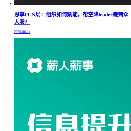
思享FUN局：组织如何赋能，帮空降leader赚到众
人服？
2020-06-14