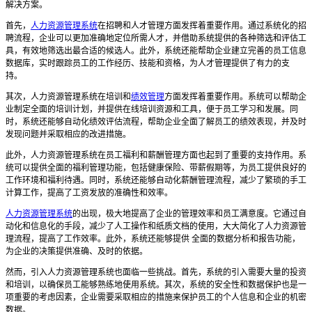
解决方案。
首先，
人力资源管理系统
在招聘和人才管理方面发挥着重要作用。通过系统化的招
聘流程，企业可以更加准确地定位所需人才，并借助系统提供的各种筛选和评估工
具，有效地筛选出最合适的候选人。此外，系统还能帮助企业建立完善的员工信息
数据库，实时跟踪员工的工作经历、技能和资格，为人才管理提供了有力的支
持。
其次，人力资源管理系统在培训和
绩效管理
方面发挥着重要作用。系统可以帮助企
业制定全面的培训计划，并提供在线培训资源和工具，便于员工学习和发展。同
时，系统还能够自动化绩效评估流程，帮助企业全面了解员工的绩效表现，并及时
发现问题并采取相应的改进措施。
此外，人力资源管理系统在员工福利和薪酬管理方面也起到了重要的支持作用。系
统可以提供全面的福利管理功能，包括健康保险、带薪假期等，为员工提供良好的
工作环境和福利待遇。同时，系统还能够自动化薪酬管理流程，减少了繁琐的手工
计算工作，提高了工资发放的准确性和效率。
人力资源管理系统
的出现，极大地提高了企业的管理效率和员工满意度。它通过自
动化和信息化的手段，减少了人工操作和纸质文档的使用，大大简化了人力资源管
理流程，提高了工作效率。此外，系统还能够提供 全面的数据分析和报告功能，
为企业的决策提供准确、及时的依据。
然而，引入人力资源管理系统也面临一些挑战。首先，系统的引入需要大量的投资
和培训，以确保员工能够熟练地使用系统。其次，系统的安全性和数据保护也是一
项重要的考虑因素，企业需要采取相应的措施来保护员工的个人信息和企业的机密
数据。