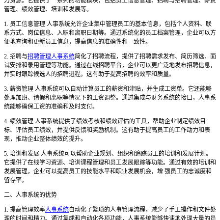
力资源。它提供了一系列的功能模块，包括员工信息管理、招聘与招聘管理、薪资
管理、绩效管理、培训和发展等。
1. 员工信息管理 人事系统允许企业集中管理员工的基本信息，包括个人资料、联
系方式、岗位信息、入职和离职日期等。通过系统化的员工档案管理，企业可以方
便地查询和更新员工信息，提高信息的准确性和一致性。
2. 招聘与
招聘管理人事系统
简化了招聘流程，提供了招聘需求发布、简历筛选、面
试安排和录用管理等功能。通过在线招聘平台，企业可以更广泛地发布招聘信息，
并实时跟踪候选人的招聘进程。这有助于提高招聘的效率和质量。
3. 薪资管理 人事系统可以自动计算员工的薪资和津贴，并生成工资单。它还能够
处理加班、请假和离职等情况下的工资调整。通过集成与财务系统的接口，人事系
统能够确保工资的准确和及时支付。
4. 绩效管理 人事系统提供了绩效考核和绩效评估的工具，帮助企业制定绩效目
标、评估员工绩效，并提供反馈和奖励机制。这有助于提高员工的工作动力和表
现，推动企业整体绩效的提升。
5. 培训和发展 人事系统可以帮助企业规划、组织和追踪员工的培训和发展计划。
它提供了在线学习资源、培训课程管理和员工发展跟踪等功能。通过有效的培训和
发展管理，企业可以提高员工的技能水平和职业发展机会，增 强员工的忠诚度和
留存率。
二、人事系统的优势
1. 提高管理效率
人事系统
自动化了繁琐的人事管理流程，减少了手工操作和文件处
理的时间和精力。通过集成和自动化各项功能，人事系统能够快速地处理大量的员