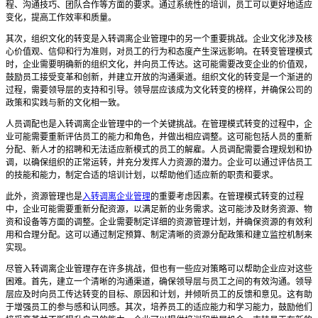
程、沟通技巧、团队合作等方面的要求。通过系统性的培训，员工可以更好地适应
变化，提高工作效率和质量。
其次，组织文化的转变是入转调离企业管理中的另一个重要挑战。企业文化涉及核
心价值观、信仰和行为准则，对员工的行为和态度产生深远影响。在转变管理模式
时，企业需要明确新的组织文化，并向员工传达。这可能需要改变企业的价值观，
鼓励员工接受变革和创新，并建立开放的沟通渠道。组织文化的转变是一个渐进的
过程，需要领导层的支持和引导。领导层应该成为文化转变的榜样，并确保公司的
政策和实践与新的文化相一致。
人员调配也是入转调离企业管理中的一个关键挑战。在管理模式转变的过程中，企
业可能需要重新评估员工的能力和角色，并做出相应调整。这可能包括人员的重新
分配、新人才的招聘和无法适应新模式的员工的解雇。人员调配需要合理规划和协
调，以确保组织的正常运转，并充分发挥人力资源的潜力。企业可以通过评估员工
的技能和能力，制定合适的培训计划，以帮助他们适应新的职责和要求。
此外，资源管理也是
入转调离企业管理
的重要考虑因素。在管理模式转变的过程
中，企业可能需要重新分配资源，以满足新的业务需求。这可能涉及财务资源、物
资和设备等方面的调整。企业需要制定详细的资源管理计划，并确保资源的有效利
用和合理分配。这可以通过制定预算、制定清晰的资源分配政策和建立监控机制来
实现。
尽管入转调离企业管理存在许多挑战，但也有一些应对策略可以帮助企业应对这些
困难。首先，建立一个清晰的沟通渠道，确保领导层与员工之间的有效沟通。领导
层应及时向员工传达转变的目标、原因和计划，并倾听员工的反馈和意见。这有助
于增强员工的参与感和认同感。其次，培养员工的适应能力和学习能力，鼓励他们