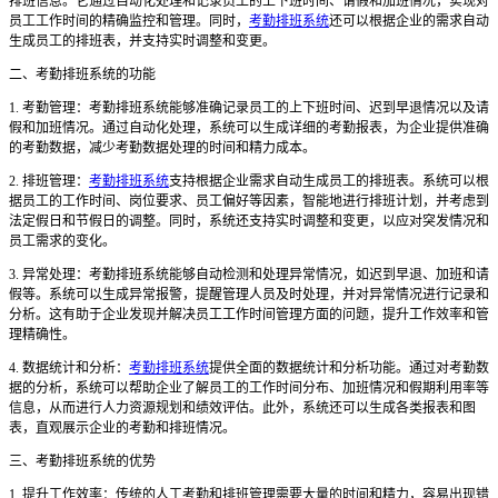
排班信息。它通过自动化处理和记录员工的上下班时间、请假和加班情况，实现对
员工工作时间的精确监控和管理。同时，
考勤排班系统
还可以根据企业的需求自动
生成员工的排班表，并支持实时调整和变更。
二、考勤排班系统的功能
1. 考勤管理：考勤排班系统能够准确记录员工的上下班时间、迟到早退情况以及请
假和加班情况。通过自动化处理，系统可以生成详细的考勤报表，为企业提供准确
的考勤数据，减少考勤数据处理的时间和精力成本。
2. 排班管理：
考勤排班系统
支持根据企业需求自动生成员工的排班表。系统可以根
据员工的工作时间、岗位要求、员工偏好等因素，智能地进行排班计划，并考虑到
法定假日和节假日的调整。同时，系统还支持实时调整和变更，以应对突发情况和
员工需求的变化。
3. 异常处理：考勤排班系统能够自动检测和处理异常情况，如迟到早退、加班和请
假等。系统可以生成异常报警，提醒管理人员及时处理，并对异常情况进行记录和
分析。这有助于企业发现并解决员工工作时间管理方面的问题，提升工作效率和管
理精确性。
4. 数据统计和分析：
考勤排班系统
提供全面的数据统计和分析功能。通过对考勤数
据的分析，系统可以帮助企业了解员工的工作时间分布、加班情况和假期利用率等
信息，从而进行人力资源规划和绩效评估。此外，系统还可以生成各类报表和图
表，直观展示企业的考勤和排班情况。
三、考勤排班系统的优势
1. 提升工作效率：传统的人工考勤和排班管理需要大量的时间和精力，容易出现错