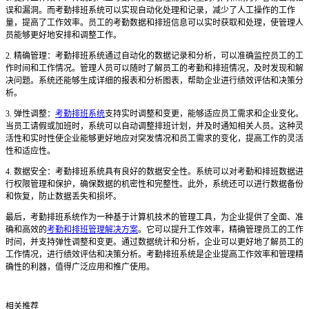
误和漏洞。而考勤排班系统可以实现自动化处理和记录，减少了人工操作的工作
量，提高了工作效率。员工的考勤数据和排班信息可以实时获取和处理，使管理人
员能够更好地安排和调整工作。
2. 精确管理：考勤排班系统通过自动化的数据记录和分析，可以准确监控员工的工
作时间和工作情况。管理人员可以随时了解员工的考勤和排班情况，及时发现和解
决问题。系统还能够生成详细的报表和分析图表，帮助企业进行绩效评估和决策分
析。
3. 弹性调整：
考勤排班系统
支持实时调整和变更，能够适应员工需求和企业变化。
当员工请假或加班时，系统可以自动调整排班计划，并及时通知相关人员。这种灵
活性和实时性使企业能够更好地应对突发情况和员工需求的变化，提高工作的灵活
性和适应性。
4. 数据安全：考勤排班系统具有良好的数据安全性。系统可以对考勤和排班数据进
行权限管理和保护，确保数据的机密性和完整性。此外，系统还可以进行数据备份
和恢复，防止数据丢失和损坏。
最后，考勤排班系统作为一种基于计算机技术的管理工具，为企业提供了全面、准
确和高效的
考勤和排班管理解决方案
。它可以提升工作效率，精确管理员工的工作
时间，并支持弹性调整和变更。通过数据统计和分析，企业可以更好地了解员工的
工作情况，进行绩效评估和决策分析。考勤排班系统是企业提高工作效率和管理精
确性的利器，值得广泛应用和推广使用。
相关推荐