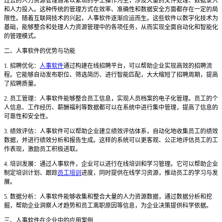
过去的人力资源管理通常以繁琐的手工操作为主，涉及大量的文件处理、数据录入
和人力投入。这种传统的管理方式在效率、准确性和数据安全方面都存在一定的局
限性。随着互联网技术的兴起，人事软件逐渐应运而生。这些软件以数字化技术为
基础，能够整合和处理人力资源管理中的各项任务，从而实现全面自动化和智能化
的管理模式。
二、人事软件的优势与功能
1. 招聘优化：
人事软件
通过构建在线招聘平台，可以帮助企业实现高效的招聘流
程。它能够自动发布职位、筛选简历、进行智能匹配，大大缩短了招聘周期，提高
了招聘质量。
2. 员工管理：人事软件能够整合员工信息，实现人员档案的电子化管理。员工的个
人信息、工作经历、薪酬福利等数据都可以在系统中进行集中管理，提高了信息的
可靠性和安全性。
3. 绩效评估：人事软件可以帮助企业建立绩效评估体系，自动化地收集员工的绩效
数据，并进行绩效分析和报告生成。这样的系统可以更客观、公正地评估员工的工
作表现，激励员工积极进取。
4. 培训发展：通过人事软件，企业可以进行在线培训和学习管理。它可以帮助企业
制定培训计划、跟踪
员工培训
进度，同时提供在线学习资源，推动员工的学习与发
展。
5. 数据分析：人事软件能够收集和整合大量的人力资源数据，通过数据分析和挖
掘，帮助企业洞察人才趋势和员工离职原因等信息，为企业决策提供科学依据。
三、人事软件在企业中的应用案例