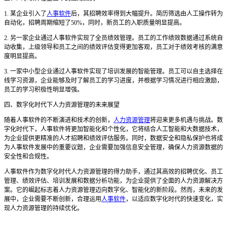
1. 某企业引入了
人事软件
后，其招聘效率得到大幅提升。简历筛选由人工操作转为
自动化，招聘周期缩短了50%，同时，新员工的入职质量明显提高。
2. 另一家企业通过人事软件实现了全员绩效管理。员工的工作绩效数据通过系统自
动收集，上级领导和员工之间的绩效评估变得更加客观，员工对于绩效考核的满意
度明显提高。
3. 一家中小型企业通过人事软件实现了培训发展的智能管理。员工可以自主选择在
线学习资源，企业能够及时了解员工的学习进度，并根据学习情况进行相应激励，
员工的学习积极性明显增强。
四、数字化时代下人力资源管理的未来展望
随着人事软件的不断演进和技术的创新，
人力资源管理
将迎来更多机遇与挑战。数
字化时代下，人事软件将更加智能化和个性化，它将结合人工智能和大数据技术，
为企业提供更精准的人才招聘和绩效评估服务。同时，数据安全和隐私保护也将成
为人事软件发展中的重要议题，企业需要加强信息安全管理，确保人力资源数据的
安全性和合规性。
人事软件作为数字化时代人力资源管理的得力助手，通过其高效的招聘优化、员工
管理、绩效评估、培训发展和数据分析功能，为企业提供了全面的人力资源解决方
案。它的崛起标志着人力资源管理迈向数字化、智能化的新阶段。然而，未来的发
展中，企业需要不断创新，合理运用
人事软件
，以适应数字化时代的快速变化，实
现人力资源管理的持续优化。