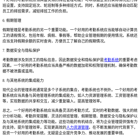
个好用的考勤系统应当具备灵活的排班管理功能，可以根据企业的实际情况进行排
班设置，支持固定班次、轮班制等多种排班方式。同时，系统还应当能够自动匹配
员工的排班需求，减轻排班工作的负担。
6. 假期管理
假期管理是考勤系统的另一个重要功能。一个好用的考勤系统应当能够自动计算员
工的请假情况，包括年假、病假、事假等，帮助企业管理假期的使用情况。系统还
应当支持假期余额的实时查询，方便员工了解自己的假期情况。
7. 数据安全与隐私保护
考勤数据涉及到员工的隐私信息，因此数据安全和隐私保护是
考勤系统
的重要考虑
因素。一个好用的考勤系统应当具备严格的数据加密和权限管理机制，确保考勤数
据不被泄露或滥用。
8. 与其他系统的集成能力
现代企业的管理系统通常是多个子系统的集合，考勤系统也不例外。一个好用的考
勤系统应当具备与其他管理系统的集成能力，如人力资源管理系统、工资管理系统
等，实现数据的共享和交互，减少重复输入，提高管理效率。
总之，一个好用的考勤系统应当具备灵活的考勤方式、实时的考勤数据、强大的统
计分析功能、考勤异常提醒、灵活的排班管理、假期管理、数据安全与隐私保护以
及与其他系统的集成能力等功能。这些功能的有机结合，将为企业管理提供强有力
的支持，提升管理效率，实现更高效的
人力资源管理
。在不断发展的时代背景下，
投资一个好用的考勤系统，无疑是企业提升竞争力、推动发展的重要举措。