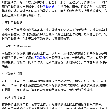
现代企业员工的工作模式多种多样，有全职、兼职、远程办公等多种形式。一个好
用的考勤系统应当能够支持多种
考勤方式
，包括打卡、刷卡、指纹识别、人脸识别
等多种方式，以满足不同员工的需求。同时，考勤系统还应当支持移动端操作，方
便员工随时随地进行考勤打卡。
2. 实时考勤数据
一个好用的考勤系统应当具备实时性，能够及时记录员工的考勤情况，并能够实时
更新考勤数据。这可以帮助管理人员随时了解员工的工作状态，及时做出调整。实
时的考勤数据也有助于减少考勤纠纷，提高管理效率。
3. 强大的统计分析功能
考勤数据不仅仅是用来记录员工的上下班时间，还可以通过统计分析来挖掘更多有
价值的信息。一个好用的
考勤系统
应当具备强大的统计分析功能，可以生成各种图
表和报表，分析员工的工作时长、迟到早退情况、加班情况等，帮助企业做出科学
决策。
4. 考勤异常提醒
在日常工作中，员工可能会因为各种原因产生考勤异常，如忘记打卡、漏卡、补卡
等。一个好用的考勤系统应当能够及时检测到这些异常情况，并通过系统消息或邮
件提醒员工及时处理。这可以避免考勤数据的错误，保证考勤的准确性。
5. 灵活的排班管理
排班是企业管理中的一项重要工作，直接影响到员工的工作积极性和生产效率。一