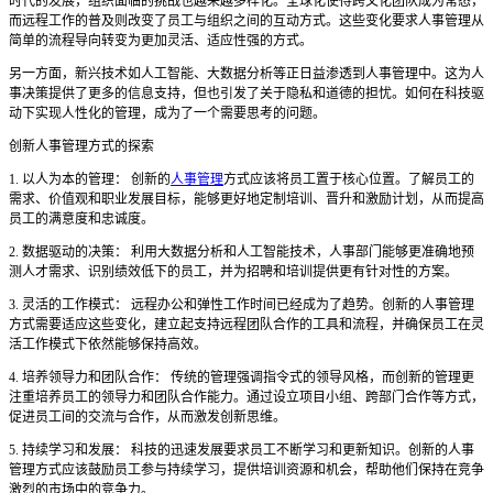
时代的发展，组织面临的挑战也越来越多样化。全球化使得跨文化团队成为常态，
而远程工作的普及则改变了员工与组织之间的互动方式。这些变化要求人事管理从
简单的流程导向转变为更加灵活、适应性强的方式。
另一方面，新兴技术如人工智能、大数据分析等正日益渗透到人事管理中。这为人
事决策提供了更多的信息支持，但也引发了关于隐私和道德的担忧。如何在科技驱
动下实现人性化的管理，成为了一个需要思考的问题。
创新人事管理方式的探索
1. 以人为本的管理： 创新的
人事管理
方式应该将员工置于核心位置。了解员工的
需求、价值观和职业发展目标，能够更好地定制培训、晋升和激励计划，从而提高
员工的满意度和忠诚度。
2. 数据驱动的决策： 利用大数据分析和人工智能技术，人事部门能够更准确地预
测人才需求、识别绩效低下的员工，并为招聘和培训提供更有针对性的方案。
3. 灵活的工作模式： 远程办公和弹性工作时间已经成为了趋势。创新的人事管理
方式需要适应这些变化，建立起支持远程团队合作的工具和流程，并确保员工在灵
活工作模式下依然能够保持高效。
4. 培养领导力和团队合作： 传统的管理强调指令式的领导风格，而创新的管理更
注重培养员工的领导力和团队合作能力。通过设立项目小组、跨部门合作等方式，
促进员工间的交流与合作，从而激发创新思维。
5. 持续学习和发展： 科技的迅速发展要求员工不断学习和更新知识。创新的人事
管理方式应该鼓励员工参与持续学习，提供培训资源和机会，帮助他们保持在竞争
激烈的市场中的竞争力。