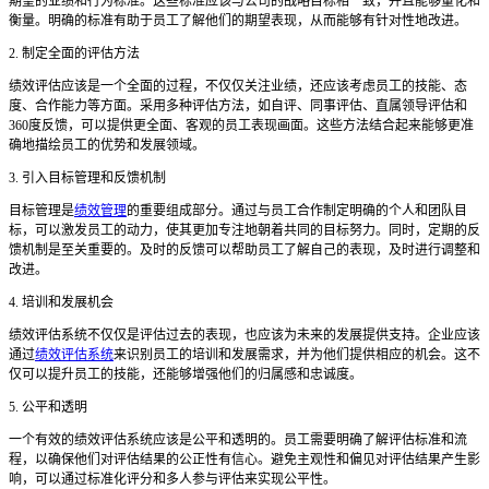
期望的业绩和行为标准。这些标准应该与公司的战略目标相一致，并且能够量化和
衡量。明确的标准有助于员工了解他们的期望表现，从而能够有针对性地改进。
2. 制定全面的评估方法
绩效评估应该是一个全面的过程，不仅仅关注业绩，还应该考虑员工的技能、态
度、合作能力等方面。采用多种评估方法，如自评、同事评估、直属领导评估和
360度反馈，可以提供更全面、客观的员工表现画面。这些方法结合起来能够更准
确地描绘员工的优势和发展领域。
3. 引入目标管理和反馈机制
目标管理是
绩效管理
的重要组成部分。通过与员工合作制定明确的个人和团队目
标，可以激发员工的动力，使其更加专注地朝着共同的目标努力。同时，定期的反
馈机制是至关重要的。及时的反馈可以帮助员工了解自己的表现，及时进行调整和
改进。
4. 培训和发展机会
绩效评估系统不仅仅是评估过去的表现，也应该为未来的发展提供支持。企业应该
通过
绩效评估系统
来识别员工的培训和发展需求，并为他们提供相应的机会。这不
仅可以提升员工的技能，还能够增强他们的归属感和忠诚度。
5. 公平和透明
一个有效的绩效评估系统应该是公平和透明的。员工需要明确了解评估标准和流
程，以确保他们对评估结果的公正性有信心。避免主观性和偏见对评估结果产生影
响，可以通过标准化评分和多人参与评估来实现公平性。