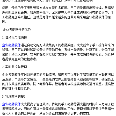
营秩序，还能够合理调配人力资源，提高生产效率，降低管理成本。
然而，传统的手工考勤管理方式存在着许多问题。手工记录容易出现错误，数据整
理耗时且容易丢失，管理效率低下。尤其是在大型企业或跨地区分布的公司中，手
工考勤更加难以胜任。这就是为什么越来越多的企业开始采用企业考勤软件的原
因。
企业考勤软件的优势
1. 自动化与准确性
企业考勤软件
通过自动化的方式收集员工的考勤数据，大大减少了手工操作带来的
错误。员工可以通过移动设备进行考勤打卡，系统自动记录并计算工时，避免了繁
琐的手动录入过程。软件能够及时发现异常数据，并生成准确的考勤报表，为管理
者提供更直观的数据参考。
2. 实时监控与管理
企业考勤软件实时监控员工的考勤情况，管理者可以随时了解到员工的出勤状况以
及迟到、早退等异常情况。一些高级的软件还能够结合人脸识别等技术，确保员工
的打卡数据真实可靠，防止考勤作弊。管理者可以根据实际情况进行调整，提高管
理的针对性和灵活性。
3. 管理效率的提升
企业考勤软件
大大提高了管理效率。传统的手工考勤需要大量的时间和人力用于数
据整理和核对，而软件可以自动完成这些繁琐的工作。管理者可以更专注于数据分
析和人力资源的合理调配，从而为企业的决策提供更有力的支持。