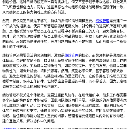
创造价值。这种目标的设定应当具有挑战性，但又不至于过于难以达成，以激发员
工的积极性和创造力。同时，这些目标也应与组织的整体战略和价值观保持一致，
从而确保员工的努力朝着正确的方向前进。
然而，仅仅设定目标是不够的，持续的反馈和指导同样重要。
绩效管理
需要建立一
个开放的沟通渠道，使员工和管理层能够定期交流、讨论目标的进展和所遇到的问
题。及时的反馈可以帮助员工在工作过程中不断调整自己的方向，避免偏离目标。
同时，这也为管理层提供了解员工需求和挑战的机会，有助于及时进行资源和支持
的调配。反馈应当是建设性的，关注问题的解决而不是指责，从而营造出一个积极
向上的工作环境。
绩效管理还需要灵活的奖惩机制。激励是
绩效管理
的核心，而奖惩机制是激励的具
体体现。合理的奖励不仅可以让员工获得实质性的回报，更能够增强员工对工作的
满意度和投入感。奖励可以是物质性的，如薪资的提升、奖金的发放，也可以是非
物质性的，如晋升机会、培训资源等。然而，奖励必须公正，基于客观的绩效数
据，避免主观偏见的影响。与奖励相对应的是惩罚机制，它的作用在于推动员工遵
循规章制度，保持工作纪律。但惩罚应当是最后的手段，而不是首选，因为过度强
调惩罚会破坏员工的积极性和创造力。
绩效管理不仅关注个体绩效，更要注重团队协作。在现代组织中，很多工作都需要
多个岗位的协同合作才能完成，因此团队绩效同样重要。团队绩效的评估需要考虑
团队成员之间的互动、合作和贡献，以及团队整体所实现的成果。团队的目标和个
体的目标应当相互支持，通过共同努力实现更高水平的绩效。在团队绩效管理中，
沟通、信任和协作能力是至关重要的因素，管理者需要促进团队内外的有效沟通，
建立互信关系，解决协作中的问题。