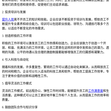
职责和目标，以便有针对性地进行工作。同时，企业也要向员工明确表达期望，激
发他们的责任感和使命感，促使他们主动追求卓越。
2. 投资培训与发展
提升人效
离不开员工的知识和技能。企业应该不断投资于培训与发展，帮助员工不
断提升专业素养和综合能力。培训可以包括职业技能、领导力、沟通技巧等多个方
面，以适应不断变化的市场需求。
3. 创造积极的工作环境
积极的工作环境可以激发员工的工作热情和创造力。企业应该致力于创造一个开
放、和谐、充满活力的工作环境，让员工愿意在这样的环境中发挥自己的潜力。透
明的沟通、公平的待遇以及合理的激励制度都能够增强员工的归属感和凝聚力。
4. 引入科技与自动化
随着科技的发展，许多重复性、繁琐的工作可以通过自动化来解决，从而释放员工
的时间和精力。企业可以引入适当的科技工具和软件，帮助员工提高工作效率，专
注于更有价值的创新和战略性工作。
5. 倡导灵活的工作模式
灵活的工作模式，如远程办公、弹性工作时间等，能够提升员工的
工作满意度
和生
活质量。这种模式可以让员工更好地平衡工作和个人生活，从而提高工作的效率和
质量。
6. 鼓励团队合作与知识分享