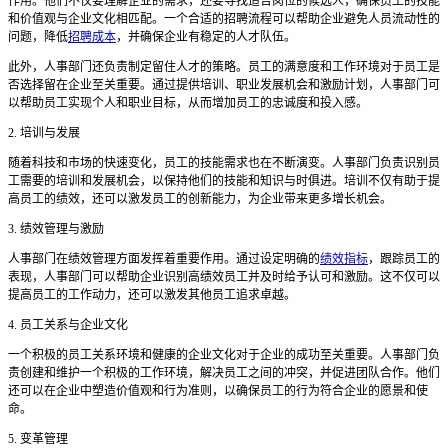
作用。他们不仅要理解企业的需求，还要寻找适合岗位的候选人，确保员工的技能
和价值观与企业文化相匹配。一个合适的招聘流程可以帮助企业避免人员流动性的
问题，降低
招聘成本
，并确保企业有稳定的人才队伍。
此外，人事部门还负责制定留住人才的策略。员工的满意度和工作环境对于员工是
否选择留在企业至关重要。通过提供培训、职业发展机会和激励计划，人事部门可
以帮助员工实现个人和职业目标，从而增加员工的忠诚度和投入感。
2. 培训与发展
随着科技和市场的快速变化，员工的技能需求也在不断演变。人事部门负责识别员
工需要的培训和发展机会，以保持他们的技能和知识与时俱进。培训不仅有助于提
高员工的绩效，还可以激发员工的创新能力，为企业带来更多增长机会。
3. 绩效管理与激励
人事部门在绩效管理方面发挥着重要作用。通过设定明确的
绩效指标
，跟踪员工的
表现，人事部门可以帮助企业识别高绩效员工并及时给予认可和激励。这不仅可以
提高员工的工作动力，还可以激发其他员工追求卓越。
4. 员工关系与企业文化
一个积极的员工关系环境和健康的企业文化对于企业的成功至关重要。人事部门负
责创建和维护一个积极的工作环境，解决员工之间的冲突，并促进团队合作。他们
还可以在企业中塑造价值观和行为准则，以确保员工的行为符合企业的愿景和使
命。
5. 变革管理