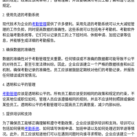
面的规定。政策应该简单明了，容易理解，并且要确保所有员工都了解和遵守这些
规定。
2. 使用先进的考勤系统
现代技术为企业的
考勤管理
提供了许多便利。采用先进的考勤系统可以大大减轻管
理的工作负担，同时提高数据的准确性。这些系统可以包括电子考勤机、考勤软件
和云端考勤系统等，它们可以记录员工的上下班时间、休假申请、加班记录等信
息，并能够生成详细的考勤报告。
3. 确保数据的准确性
数据的准确性对于考勤管理至关重要。任何错误或不准确的数据都可能导致不公平
的对待员工，甚至引发法律纠纷。因此，企业应该建立一个严格的数据核查和纠正
机制，确保考勤记录的准确性。员工应该被鼓励定期核对他们的考勤记录，并报告
任何错误或异常情况。
4. 透明和公平的管理
考勤管理
应该是透明和公平的。所有员工都应该受到相同的政策和规定的约束，不
论其地位或职位如何。管理人员应该遵循相同的规则，并且不应该特别照顾或偏袒
某些员工。透明和公平的考勤管理可以提高员工的满意度，减少内部纠纷。
5. 提供培训和支持
为了确保员工能够正确理解和遵守考勤政策，企业应该提供培训和支持。培训可以
包括如何使用
考勤系统
、如何填写休假申请、加班申请以及如何处理迟到早退等情
况。此外，员工应该知道他们可以在遇到问题时向谁寻求帮助，企业应该建立一个