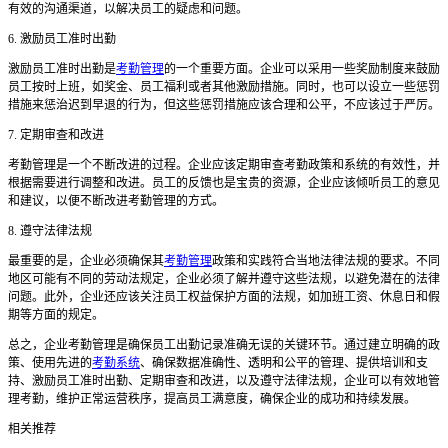
有效的沟通渠道，以解决员工的疑虑和问题。
6. 激励员工准时出勤
激励员工准时出勤是
考勤管理
的一个重要方面。企业可以采用一些奖励制度来鼓励
员工按时上班，如奖金、员工福利或者其他激励措施。同时，也可以设立一些惩罚
措施来惩治迟到早退的行为，但这些惩罚措施应该合理和公平，不应该过于严厉。
7. 定期审查和改进
考勤管理是一个不断改进的过程。企业应该定期审查考勤政策和系统的有效性，并
根据需要进行调整和改进。员工的反馈也是宝贵的资源，企业应该倾听员工的意见
和建议，以便不断改进考勤管理的方式。
8. 遵守法律法规
最重要的是，企业必须确保其
考勤管理
政策和实践符合当地法律法规的要求。不同
地区可能有不同的劳动法规定，企业必须了解并遵守这些法规，以避免潜在的法律
问题。此外，企业还应该关注员工权益保护方面的法规，如加班工资、休息日和假
期等方面的规定。
总之，企业考勤管理是确保员工出勤记录准确无误的关键环节。通过建立明确的政
策、使用先进的
考勤系统
、确保数据准确性、透明和公平的管理、提供培训和支
持、激励员工准时出勤、定期审查和改进，以及遵守法律法规，企业可以有效地管
理考勤，维护正常运营秩序，提高员工满意度，确保企业的成功和持续发展。
相关推荐