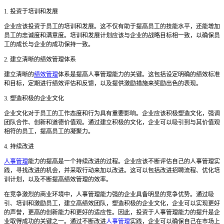
1. 投资于培训和发展
企业应该投资于员工的培训和发展。这不仅有助于提高员工的技能水平，还能增加
员工的忠诚度和满意度。培训和发展计划应该与企业的战略目标相一致，以确保员
工的成长与企业的成功保持一致。
2. 建立清晰的绩效管理体系
建立清晰的
绩效管理
体系是提高人事管理能力的关键。这包括设定明确的绩效标准
和目标，定期进行绩效评估和反馈，以及提供激励措施来奖励出色的表现。
3. 塑造积极的企业文化
企业文化对于员工的工作态度和行为具有重要影响。企业应该积极塑造文化，强调
团队合作、创新和道德价值观。通过建立积极的文化，企业可以吸引到与其价值观
相符的员工，提高员工的凝聚力。
4. 持续改进
人事管理
能力的提高是一个持续改进的过程。企业应该不断评估自己的人事管理实
践，寻找改进的机会，并采取行动来加以改进。这可以包括改进招聘流程、优化培
训计划，以及不断提高绩效管理的效率。
在竞争激烈的商业环境中，人事管理能力强的企业具备明显的竞争优势。通过吸
引、培训和激励员工，建立高绩效团队，塑造积极的企业文化，企业可以实现更好
的声誉，更高的创新能力和更好的适应性。因此，投资于人事管理能力的提升是企
业取得成功的关键之一。通过不断改进
人事管理
实践，企业可以确保自己在市场上