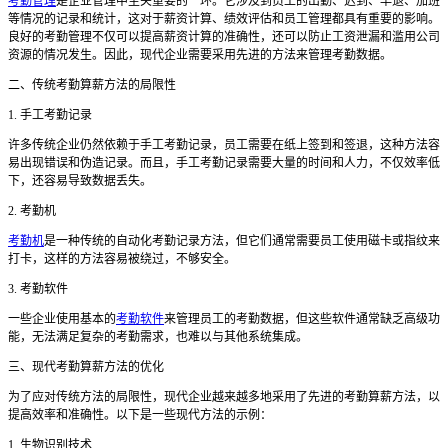
考勤管理
是企业管理中至关重要的一环。它涉及到员工的出勤、迟到、早退、加班
等情况的记录和统计，这对于薪资计算、绩效评估和员工管理都具有重要的影响。
良好的考勤管理不仅可以提高薪资计算的准确性，还可以防止工资泄漏和滥用公司
资源的情况发生。因此，现代企业需要采用先进的方法来管理考勤数据。
二、传统考勤算薪方法的局限性
1. 手工考勤记录
许多传统企业仍然依赖于手工考勤记录，员工需要在纸上签到和签退，这种方法容
易出现错误和伪造记录。而且，手工考勤记录需要大量的时间和人力，不仅效率低
下，还容易导致数据丢失。
2. 考勤机
考勤机
是一种传统的自动化考勤记录方法，但它们通常需要员工使用磁卡或指纹来
打卡，这样的方法容易被绕过，不够安全。
3. 考勤软件
一些企业使用基本的
考勤软件
来管理员工的考勤数据，但这些软件通常缺乏高级功
能，无法满足复杂的考勤需求，也难以与其他系统集成。
三、现代考勤算薪方法的优化
为了应对传统方法的局限性，现代企业越来越多地采用了先进的考勤算薪方法，以
提高效率和准确性。以下是一些现代方法的示例：
1. 生物识别技术