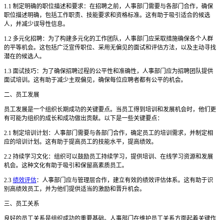
1.1 制定明确的职位描述和要求：在招聘之前，人事部门需要与各部门合作，确保
职位描述明确，包括工作职责、技能要求和资格标准。这有助于吸引适合的候选
人，并减少误导性信息。
1.2 多元化招聘：为了构建多元化的工作团队，人事部门应采取措施确保各个人群
的平等机会。这包括广泛宣传职位、采用无偏见的面试和评估方法，以及主动寻找
潜在的候选人。
1.3 面试技巧：为了确保招聘过程的公平性和准确性，人事部门应为招聘团队提供
面试培训。这有助于减少主观偏见，确保每位应聘者都有公平的机会。
二、员工发展
员工发展是一个组织长期成功的关键要点。当员工得到培训和发展机会时，他们更
有可能为组织的成长和成功做出贡献。以下是一些关键要点：
2.1 制定培训计划：人事部门需要与各部门合作，确定员工的培训需求，并制定相
应的培训计划。这有助于提高员工的技能水平，提高绩效。
2.2 持续学习文化：组织可以鼓励员工持续学习，提供培训、在线学习资源和发展
机会。这种文化有助于吸引和保留高素质员工。
2.3
绩效评估
：人事部门应与管理层合作，建立有效的绩效评估体系。这有助于识
别高绩效员工，并为他们提供适当的激励和晋升机会。
三、员工关系
良好的员工关系是组织成功的重要基础。人事部门在维护员工关系方面起着关键作