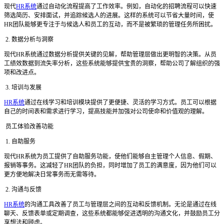
现代
HR系统
通过自动化流程提高了工作效率。例如，自动化的招聘流程可以快速
筛选简历、安排面试，并追踪候选人的进展。这样的系统可以节省大量时间，使
HR团队能够更专注于与候选人和员工的互动，而不是被繁琐的管理任务所困扰。
2. 数据分析与洞察
现代
HR系统通过数据分析提供关键的见解，帮助管理层做出更明智的决策。从员
工绩效数据到流失率分析，这些系统能够提供宝贵的洞察，帮助公司了解组织的强
项和改进点。
3. 培训与发展
HR系统
通过在线学习和培训模块提供了更便捷、灵活的学习方式。员工可以根据
自己的时间表和需求进行学习，提高技能并加强对公司使命和价值观的理解。
员工体验改善功能
1. 自助服务
现代
HR系统为员工提供了自助服务功能，使他们能够自主管理个人信息、假期、
报销等事务。这减轻了HR团队的负担，同时增加了员工的满意度，因为他们可以
更方便地解决日常事务而无需等待。
2. 沟通与反馈
HR系统
的沟通工具改善了员工与管理层之间的互动和反馈机制。无论是通过在线
聊天、反馈表单或定期调查，这些系统都能够促进透明的沟通文化，并鼓励员工分
享想法和顾虑。